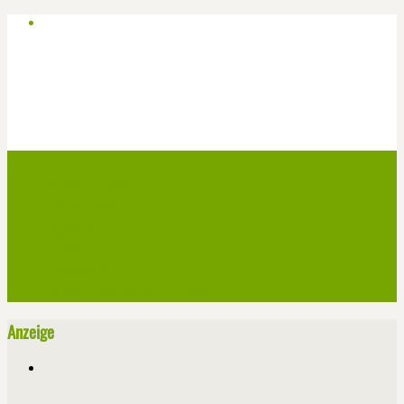
Start
Veranstaltungen
Theater-Tickets
Angebote
Werben
Pressemitteilung
Kontakt / Impressum / Datenschutz
Anzeige