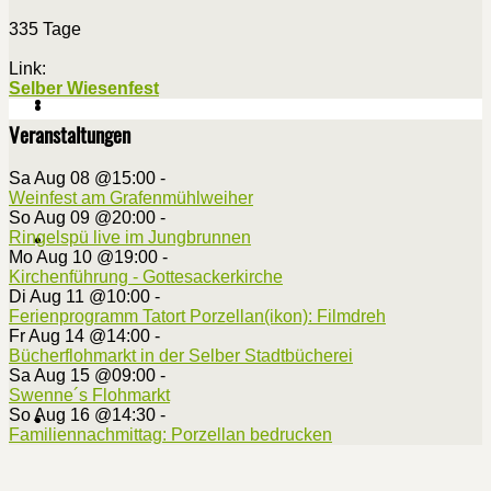
335 Tage
Link:
Selber Wiesenfest
Veranstaltungen
Sa Aug 08 @15:00
-
Weinfest am Grafenmühlweiher
So Aug 09 @20:00
-
Ringelspü live im Jungbrunnen
Mo Aug 10 @19:00
-
Kirchenführung - Gottesackerkirche
Di Aug 11 @10:00
-
Ferienprogramm Tatort Porzellan(ikon): Filmdreh
Fr Aug 14 @14:00
-
Bücherflohmarkt in der Selber Stadtbücherei
Sa Aug 15 @09:00
-
Swenne´s Flohmarkt
So Aug 16 @14:30
-
Familiennachmittag: Porzellan bedrucken