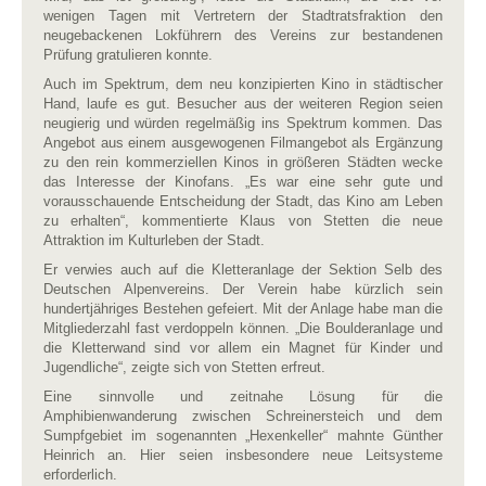
wenigen Tagen mit Vertretern der Stadtratsfraktion den
neugebackenen Lokführern des Vereins zur bestandenen
Prüfung gratulieren konnte.
Auch im Spektrum, dem neu konzipierten Kino in städtischer
Hand, laufe es gut. Besucher aus der weiteren Region seien
neugierig und würden regelmäßig ins Spektrum kommen. Das
Angebot aus einem ausgewogenen Filmangebot als Ergänzung
zu den rein kommerziellen Kinos in größeren Städten wecke
das Interesse der Kinofans. „Es war eine sehr gute und
vorausschauende Entscheidung der Stadt, das Kino am Leben
zu erhalten“, kommentierte Klaus von Stetten die neue
Attraktion im Kulturleben der Stadt.
Er verwies auch auf die Kletteranlage der Sektion Selb des
Deutschen Alpenvereins. Der Verein habe kürzlich sein
hundertjähriges Bestehen gefeiert. Mit der Anlage habe man die
Mitgliederzahl fast verdoppeln können. „Die Boulderanlage und
die Kletterwand sind vor allem ein Magnet für Kinder und
Jugendliche“, zeigte sich von Stetten erfreut.
Eine sinnvolle und zeitnahe Lösung für die
Amphibienwanderung zwischen Schreinersteich und dem
Sumpfgebiet im sogenannten „Hexenkeller“ mahnte Günther
Heinrich an. Hier seien insbesondere neue Leitsysteme
erforderlich.