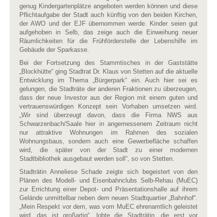
genug Kindergartenplätze angeboten werden können und diese
Pflichtaufgabe der Stadt auch künftig von den beiden Kirchen,
der AWO und der EJF übernommen werde. Kinder seien gut
aufgehoben in Selb, das zeige auch die Einweihung neuer
Räumlichkeiten für die Frühförderstelle der Lebenshilfe im
Gebäude der Sparkasse.
Bei der Fortsetzung des Stammtisches in der Gaststätte
„Blockhütte“ ging Stadtrat Dr. Klaus von Stetten auf die aktuelle
Entwicklung im Thema „Bürgerpark“ ein. Auch hier sei es
gelungen, die Stadträte der anderen Fraktionen zu überzeugen,
dass der neue Investor aus der Region mit einem guten und
vertrauenswürdigen Konzept sein Vorhaben umsetzen wird.
„Wir sind überzeugt davon, dass die Firma NWS aus
Schwarzenbach/Saale hier in angemessenem Zeitraum nicht
nur attraktive Wohnungen im Rahmen des sozialen
Wohnungsbaus, sondern auch eine Gewerbefläche schaffen
wird, die später von der Stadt zu einer modernen
Stadtbibliothek ausgebaut werden soll“, so von Stetten.
Stadträtin Anneliese Schade zeigte sich begeistert von den
Plänen des Modell- und Eisenbahnclubs Selb-Rehau (MuEC)
zur Errichtung einer Depot-
und Präsentationshalle auf ihrem
Gelände unmittelbar neben dem neuen Stadtquartier „Bahnhof“.
„Mein Respekt vor dem, was vom MuEC ehrenamtlich geleistet
wird, das ist großartig“, lobte die Stadträtin, die erst vor