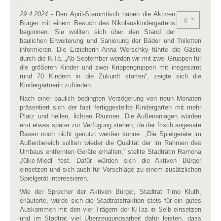
29.4.2024
- Den April-Stammtisch haben die Aktiven
Bürger mit einem Besuch des Nikolauskindergartens
begonnen. Sie wollten sich über den Stand der
baulichen Erweiterung und Sanierung der Bäder und Toiletten
informieren. Die Erzieherin Anna Werschky führte die Gäste
durch die KiTa. „Ab September werden wir mit zwei Gruppen für
die größeren Kinder und zwei Krippengruppen mit insgesamt
rund 70 Kindern in die Zukunft starten“, zeigte sich die
Kindergärtnerin zufrieden.
Nach einer baulich bedingten Verzögerung von neun Monaten
präsentiert sich der fast fertiggestellte Kindergarten mit mehr
Platz und hellen, lichten Räumen. Die Außenanlagen würden
erst etwas später zur Verfügung stehen, da der frisch angesäte
Rasen noch nicht genutzt werden könne. „Die Spielgeräte im
Außenbereich sollten wieder die Qualität der im Rahmen des
Umbaus entfernten Geräte erhalten,“ stellte Stadträtin Ramona
Jülke-Miedl fest. Dafür würden sich die Aktiven Bürger
einsetzen und sich auch für Vorschläge zu einem zusätzlichen
Spielgerät interessieren.
Wie der Sprecher der Aktiven Bürger, Stadtrat Timo Kluth,
erläuterte, würde sich die Stadtratsfraktion stets für ein gutes
Auskommen mit den vier Trägern der KiTas in Selb einsetzen
und im Stadtrat viel Überzeugungsarbeit dafür leisten, dass