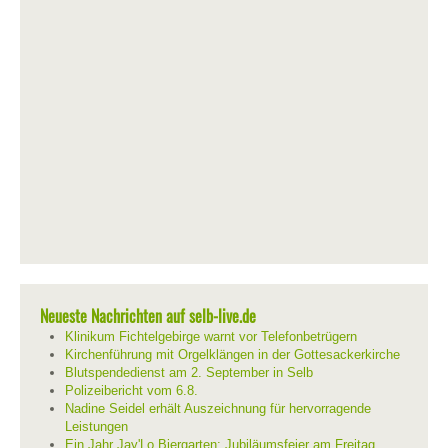
Neueste Nachrichten auf selb-live.de
Klinikum Fichtelgebirge warnt vor Telefonbetrügern
Kirchenführung mit Orgelklängen in der Gottesackerkirche
Blutspendedienst am 2. September in Selb
Polizeibericht vom 6.8.
Nadine Seidel erhält Auszeichnung für hervorragende
Leistungen
Ein Jahr Jay'Lo Biergarten: Jubiläumsfeier am Freitag