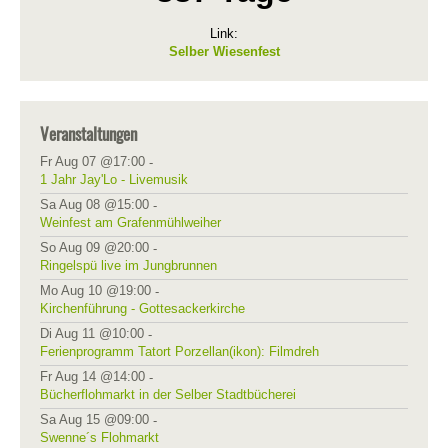
Link:
Selber Wiesenfest
Veranstaltungen
Fr Aug 07 @17:00
-
1 Jahr Jay'Lo - Livemusik
Sa Aug 08 @15:00
-
Weinfest am Grafenmühlweiher
So Aug 09 @20:00
-
Ringelspü live im Jungbrunnen
Mo Aug 10 @19:00
-
Kirchenführung - Gottesackerkirche
Di Aug 11 @10:00
-
Ferienprogramm Tatort Porzellan(ikon): Filmdreh
Fr Aug 14 @14:00
-
Bücherflohmarkt in der Selber Stadtbücherei
Sa Aug 15 @09:00
-
Swenne´s Flohmarkt