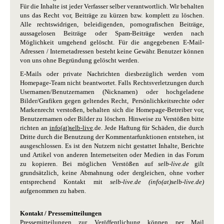
Für die Inhalte ist jeder Verfasser selber verantwortlich. Wir behalten
uns das Recht vor, Beiträge zu kürzen bzw. komplett zu löschen.
Alle rechtswidrigen, beleidigenden, pornografischen Beiträge,
aussagelosen Beiträge oder Spam-Beiträge werden nach
Möglichkeit umgehend gelöscht. Für die angegebenen E-Mail-
Adressen / Internetadressen besteht keine Gewähr. Benutzer können
von uns ohne Begründung gelöscht werden.
E-Mails oder private Nachrichten diesbezüglich werden vom
Homepage-Team nicht beantwortet. Falls Rechtsverletzungen durch
Usernamen/Benutzernamen (Nicknamen) oder hochgeladene
Bilder/Grafiken gegen geltendes Recht, Persönlichkeitsrechte oder
Markenrecht verstoßen, behalten sich die Homepage-Betreiber vor,
Benutzernamen oder Bilder zu löschen. Hinweise zu Verstößen bitte
richten an
info(at)selb-live
.de. Jede Haftung für Schäden, die durch
Dritte durch die Benutzung der Kommentarfunktionen entstehen, ist
ausgeschlossen. Es ist den Nutzern nicht gestattet Inhalte, Berichte
und Artikel von anderen Internetseiten oder Medien in das Forum
zu kopieren. Bei möglichen Verstößen auf
selb-live.de
gilt
grundsätzlich, keine Abmahnung oder dergleichen, ohne vorher
entsprechend Kontakt mit
selb-live.de (info(at)selb-live.de)
aufgenommen zu haben.
Kontakt / Pressemitteilungen
Pressemitteilungen zur Veröffentlichung können per Mail