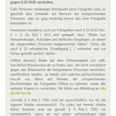
gegen § 22 KUG verstoßen.
Falls Personen eindeutiger Mittelpunkt einer Fotografie sind, so
geschah dies entweder auf Wunsch der entsprechenden
Personen, oder es ging eindeutig hervor das eine Fotografie
entstanden ist.
Ansonsten handelt es sich um Fotografien nach § 23 KUG Abs.
2 + 3. Im §23 I Nr.3 wird geregelt, dass "Bilder von
Versammlungen, Aufzügen und ähnlichen Vorgängen, an denen
die dargestellten Personen teilgenommen haben" "Ohne die
nach § 22 erforderliche Einwilligung [...] verbreitet und zur
Schau gestellt werden" dürfen.
Sollten dennoch Bilder auf dem Onlineangebot von
selb-
live.de/hochfranken-live.de
zu finden sein, die nicht vorsätzlich
gegen das Bildnisrecht der fotografierten Personen verstoßen,
veröffentlicht wurden, so behält sich
selb-live.de/hochfranken-
live.de
vor, diese auf Hinweis der entsprechenden
Rechteinhaber die Fotografien Offline zu nehmen, sowie alle
weiteren Kopien zu vernichten. Wir bitten um Mitteilung an
info​
@
​selb-live.de
„Gemäß § 5 Abs.1 TDG sind wir ausschließlich nur für die
eigenen Inhalte verantwortlich. Für Links auf fremde Inhalte
dritter Anbieter sind wir gemäß § 5 Abs.2 TDG nur
verantwortlich, wenn wir von einem rechtswidrigen oder