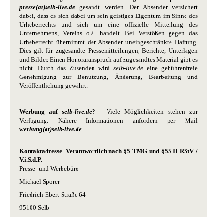
presse(at)selb-live.de
gesandt werden. Der Absender versichert
dabei, dass es sich dabei um sein geistiges Eigentum im Sinne des
Urheberrechts und sich um eine offizielle Mitteilung des
Unternehmens, Vereins o.ä. handelt. Bei Verstößen gegen das
Urheberrecht übernimmt der Absender uneingeschränkte Haftung.
Dies gilt für zugesandte Pressemitteilungen, Berichte, Unterlagen
und Bilder. Einen Honoraranspruch auf zugesandtes Material gibt es
nicht. Durch das Zusenden wird
selb-live.de
eine gebührenfreie
Genehmigung zur Benutzung, Änderung, Bearbeitung und
Veröffentlichung gewährt.
Werbung auf
selb-live.de
?
- Viele Möglichkeiten stehen zur
Verfügung. Nähere Informationen anfordern per Mail
werbung(at)selb-live.de
Kontaktadresse Verantwortlich nach §5 TMG und §55 II RStV /
V.i.S.d.P.
Presse- und Werbebüro
Michael Sporer
Friedrich-Ebert-Straße 64
95100 Selb