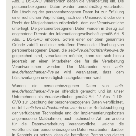
Abs. 2 DS-GVO Widerspruch gegen die Verarbeitung ein. Die
personenbezogenen Daten wurden unrechtmäßig verarbeitet.
Die Löschung der personenbezogenen Daten ist zur Erfüllung
einer rechtlichen Verpflichtung nach dem Unionsrecht oder dem
Recht der Mitgliedstaaten erforderlich, dem der Verantwortliche
unterliegt. Die personenbezogenen Daten wurden in Bezug auf
angebotene Dienste der Informationsgesellschaft gemäß Art. 8
Abs. 1 DS-GVO erhoben. Sofern einer der oben genannten
Gründe zutrifft und eine betroffene Person die Löschung von
personenbezogenen Daten, die
selb-live.de/hochfranken-live.de
gespeichert sind, veranlassen möchte, kann sie sich hierzu
jederzeit an einen Mitarbeiter des für die Verarbeitung
Verantwortlichen wenden. Der Mitarbeiter von
selb-
live.de/hochfranken-live.de
wird veranlassen, dass dem
Löschverlangen unverzüglich nachgekommen wird.
Wurden die personenbezogenen Daten von
selb-
live.de/hochfranken-live.de
öffentlich gemacht und ist unser
Unternehmen als Verantwortlicher gemäß Art. 17 Abs. 1 DS-
GVO zur Löschung der personenbezogenen Daten verpflichtet,
so trifft
selb-live.de/hochfranken-live.de
unter Berücksichtigung
der verfügbaren Technologie und der Implementierungskosten
angemessene Maßnahmen, auch technischer Art, um andere
für die Datenverarbeitung Verantwortliche, welche die
veröffentlichten personenbezogenen Daten verarbeiten, darüber
in Kenntnis zu setzen, dass die betroffene Person von diesen