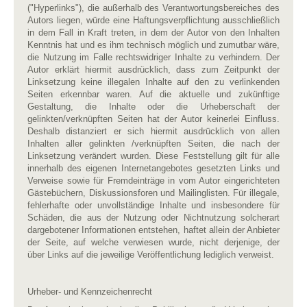
("Hyperlinks"), die außerhalb des Verantwortungsbereiches des
Autors liegen, würde eine Haftungsverpflichtung ausschließlich
in dem Fall in Kraft treten, in dem der Autor von den Inhalten
Kenntnis hat und es ihm technisch möglich und zumutbar wäre,
die Nutzung im Falle rechtswidriger Inhalte zu verhindern. Der
Autor erklärt hiermit ausdrücklich, dass zum Zeitpunkt der
Linksetzung keine illegalen Inhalte auf den zu verlinkenden
Seiten erkennbar waren. Auf die aktuelle und zukünftige
Gestaltung, die Inhalte oder die Urheberschaft der
gelinkten/verknüpften Seiten hat der Autor keinerlei Einfluss.
Deshalb distanziert er sich hiermit ausdrücklich von allen
Inhalten aller gelinkten /verknüpften Seiten, die nach der
Linksetzung verändert wurden. Diese Feststellung gilt für alle
innerhalb des eigenen Internetangebotes gesetzten Links und
Verweise sowie für Fremdeinträge in vom Autor eingerichteten
Gästebüchern, Diskussionsforen und Mailinglisten. Für illegale,
fehlerhafte oder unvollständige Inhalte und insbesondere für
Schäden, die aus der Nutzung oder Nichtnutzung solcherart
dargebotener Informationen entstehen, haftet allein der Anbieter
der Seite, auf welche verwiesen wurde, nicht derjenige, der
über Links auf die jeweilige Veröffentlichung lediglich verweist.
Urheber- und Kennzeichenrecht