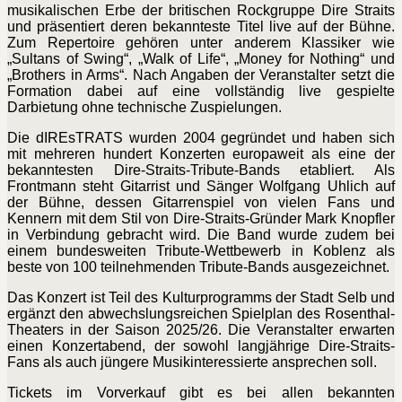
musikalischen Erbe der britischen Rockgruppe Dire Straits
und präsentiert deren bekannteste Titel live auf der Bühne.
Zum Repertoire gehören unter anderem Klassiker wie
„Sultans of Swing“, „Walk of Life“, „Money for Nothing“ und
„Brothers in Arms“. Nach Angaben der Veranstalter setzt die
Formation dabei auf eine vollständig live gespielte
Darbietung ohne technische Zuspielungen.
Die dIREsTRATS wurden 2004 gegründet und haben sich
mit mehreren hundert Konzerten europaweit als eine der
bekanntesten Dire-Straits-Tribute-Bands etabliert. Als
Frontmann steht Gitarrist und Sänger Wolfgang Uhlich auf
der Bühne, dessen Gitarrenspiel von vielen Fans und
Kennern mit dem Stil von Dire-Straits-Gründer Mark Knopfler
in Verbindung gebracht wird. Die Band wurde zudem bei
einem bundesweiten Tribute-Wettbewerb in Koblenz als
beste von 100 teilnehmenden Tribute-Bands ausgezeichnet.
Das Konzert ist Teil des Kulturprogramms der Stadt Selb und
ergänzt den abwechslungsreichen Spielplan des Rosenthal-
Theaters in der Saison 2025/26. Die Veranstalter erwarten
einen Konzertabend, der sowohl langjährige Dire-Straits-
Fans als auch jüngere Musikinteressierte ansprechen soll.
Tickets im Vorverkauf gibt es bei allen bekannten