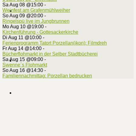
Sa Aug 08 @15:00
-
Weinfest am Grafenmühlweiher
So Aug 09 @20:00
-
Ringelspü live im Jungbrunnen
Mo Aug 10 @19:00
-
Kirchenführung - Gottesackerkirche
Di Aug 11 @10:00
-
Ferienprogramm Tatort Porzellan(ikon): Filmdreh
Fr Aug 14 @14:00
-
Bücherflohmarkt in der Selber Stadtbücherei
Sa Aug 15 @09:00
-
Swenne´s Flohmarkt
So Aug 16 @14:30
-
Familiennachmittag: Porzellan bedrucken