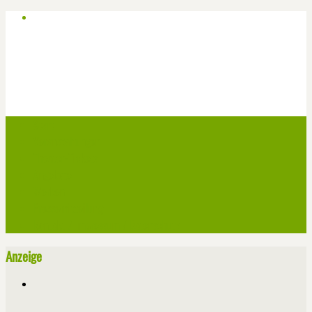
Start
Veranstaltungen
Theater-Tickets
Angebote
Werben
Pressemitteilung
Kontakt / Impressum / Datenschutz
Anzeige