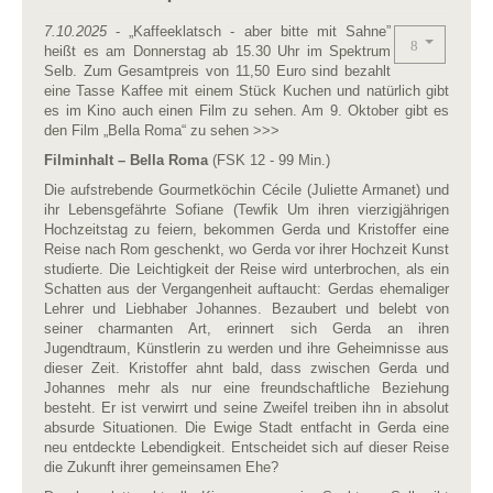
7.10.2025
- „Kaffeeklatsch - aber bitte mit Sahne”
heißt es am Donnerstag ab 15.30 Uhr im Spektrum
Selb. Zum Gesamtpreis von 11,50 Euro sind bezahlt
eine Tasse Kaffee mit einem Stück Kuchen und natürlich gibt
es im Kino auch einen Film zu sehen. Am 9. Oktober gibt es
den Film „Bella Roma“ zu sehen >>>
Filminhalt – Bella Roma
(FSK 12 - 99 Min.)
Die aufstrebende Gourmetköchin Cécile (Juliette Armanet) und
ihr Lebensgefährte Sofiane (Tewfik Um ihren vierzigjährigen
Hochzeitstag zu feiern, bekommen Gerda und Kristoffer eine
Reise nach Rom geschenkt, wo Gerda vor ihrer Hochzeit Kunst
studierte. Die Leichtigkeit der Reise wird unterbrochen, als ein
Schatten aus der Vergangenheit auftaucht: Gerdas ehemaliger
Lehrer und Liebhaber Johannes. Bezaubert und belebt von
seiner charmanten Art, erinnert sich Gerda an ihren
Jugendtraum, Künstlerin zu werden und ihre Geheimnisse aus
dieser Zeit. Kristoffer ahnt bald, dass zwischen Gerda und
Johannes mehr als nur eine freundschaftliche Beziehung
besteht. Er ist verwirrt und seine Zweifel treiben ihn in absolut
absurde Situationen. Die Ewige Stadt entfacht in Gerda eine
neu entdeckte Lebendigkeit. Entscheidet sich auf dieser Reise
die Zukunft ihrer gemeinsamen Ehe?