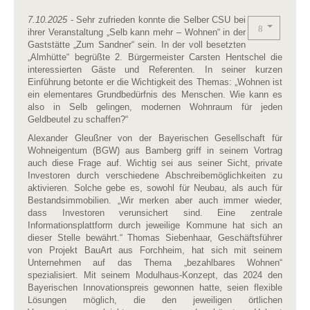
7.10.2025
- Sehr zufrieden konnte die Selber CSU bei
ihrer Veranstaltung „Selb kann mehr – Wohnen“ in der
Gaststätte „Zum Sandner“ sein. In der voll besetzten
„Almhütte“ begrüßte 2. Bürgermeister Carsten Hentschel die
interessierten Gäste und Referenten. In seiner kurzen
Einführung betonte er die Wichtigkeit des Themas: „Wohnen ist
ein elementares Grundbedürfnis des Menschen. Wie kann es
also in Selb gelingen, modernen Wohnraum für jeden
Geldbeutel zu schaffen?“
Alexander Gleußner von der Bayerischen Gesellschaft für
Wohneigentum (BGW) aus Bamberg griff in seinem Vortrag
auch diese Frage auf. Wichtig sei aus seiner Sicht, private
Investoren durch verschiedene Abschreibemöglichkeiten zu
aktivieren. Solche gebe es, sowohl für Neubau, als auch für
Bestandsimmobilien. „Wir merken aber auch immer wieder,
dass Investoren verunsichert sind. Eine zentrale
Informationsplattform durch jeweilige Kommune hat sich an
dieser Stelle bewährt.“ Thomas Siebenhaar, Geschäftsführer
von Projekt BauArt aus Forchheim, hat sich mit seinem
Unternehmen auf das Thema „bezahlbares Wohnen“
spezialisiert. Mit seinem Modulhaus-Konzept, das 2024 den
Bayerischen Innovationspreis gewonnen hatte, seien flexible
Lösungen möglich, die den jeweiligen örtlichen