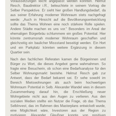
Voraussetzungen leicht angepasst werden könnten. Helmut
Resch, Baudirektor i.R., beleuchtete in seinem Vortrag die
Selber Perspektive. Er sieht hier großen Handlungsbedarf, da
aus seiner Erfahrung moderner Wohnraum stets nachgefragt
werde: „Auch in Hinsicht auf die Bevölkerungsentwicklung
sollte das Thema Wohnen eine noch stärkere Rolle spielen.
Andere Städte machen es uns vor.“ Besonders im Areal der
ehemaligen Bürgerbräu schlummere ein großes Potential. Hier
könnte zentrumsnah moderner Wohnraum geschaffen und
gleichzeitig ein baulicher Missstand beseitigt werden. Ein Hort
und ein Parkplatz könnten weitere Ergänzung in diesem
Quartier sein.
Nach den fachlichen Referaten kamen die Bürgerinnen und
Bürger zu Wort, die dieses Angebot gerne wahrnahmen. So
fragte eine Besucherin, ob schon eine Bedarfsanalyse für den
Selber Wohnungsmarkt bestehe. Helmut Resch gab zur
Antwort, dass der Bedarf bekannt sei. Er sehe sowohl im
Bereich Mietswohnungen als auch beim hochwertigen
Wohnraum Potential in Selb. Alexander Wandel wies in diesem
Zusammenhang darauf hin, die Erschließung neuer
Wohngebiete nicht aus den Augen zu verlieren. Aus den
sozialen Medien stellte
ein Nutzer die Frage, ob das Thema
SelbInvest, das im Rahmen des Masterplans entwickelt wurde,
eine Möglichkeit wäre, Investoren aus der Region zu
motivieren. Alexander Gleußner konnte von positiven