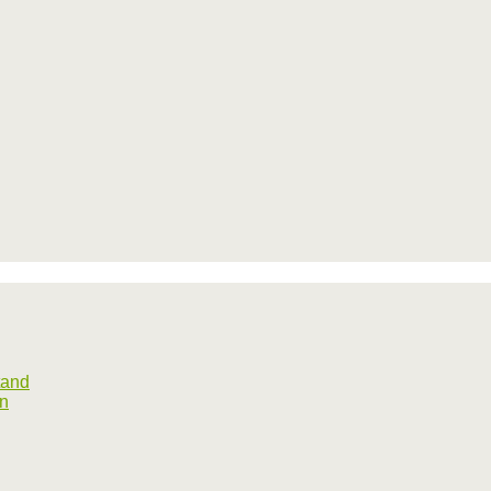
tand
rn