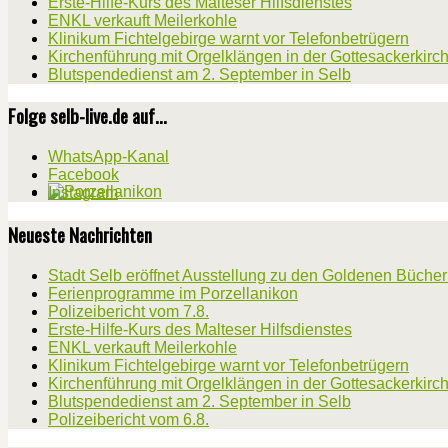
Erste-Hilfe-Kurs des Malteser Hilfsdienstes
ENKL verkauft Meilerkohle
Klinikum Fichtelgebirge warnt vor Telefonbetrügern
Kirchenführung mit Orgelklängen in der Gottesackerkirc
Blutspendedienst am 2. September in Selb
Folge selb-live.de auf...
WhatsApp-Kanal
Facebook
Instagram
Neueste Nachrichten
Stadt Selb eröffnet Ausstellung zu den Goldenen Büche
Ferienprogramme im Porzellanikon
Polizeibericht vom 7.8.
Erste-Hilfe-Kurs des Malteser Hilfsdienstes
ENKL verkauft Meilerkohle
Klinikum Fichtelgebirge warnt vor Telefonbetrügern
Kirchenführung mit Orgelklängen in der Gottesackerkirc
Blutspendedienst am 2. September in Selb
Polizeibericht vom 6.8.