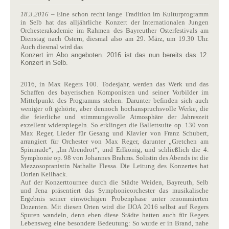
18.3.2016
– Eine schon recht lange Tradition im Kulturprogramm
in Selb hat das alljährliche Konzert der Internationalen Jungen
Orchesterakademie im Rahmen des Bayreuther Osterfestivals am
Dienstag nach Ostern, diesmal also am 29. März, um 19.30 Uhr.
Auch diesmal wird das
Konzert im Abo angeboten. 2016 ist das nun bereits das 12.
Konzert in Selb.
2016, in Max Regers 100. Todesjahr, werden das Werk und das
Schaffen des bayerischen Komponisten und seiner Vorbilder im
Mittelpunkt des Programms stehen. Darunter befinden sich auch
weniger oft gehörte, aber dennoch hochanspruchsvolle Werke, die
die feierliche und stimmungsvolle Atmosphäre der Jahreszeit
exzellent widerspiegeln. So erklingen die Ballettsuite op. 130 von
Max Reger, Lieder für Gesang und Klavier von Franz Schubert,
arrangiert für Orchester von Max Reger, darunter „Gretchen am
Spinnrade“, „Im Abendrot“, und Erlkönig, und schließlich die 4.
Symphonie op. 98 von Johannes Brahms. Solistin des Abends ist die
Mezzosopranistin Nathalie Flessa. Die Leitung des Konzertes hat
Dorian Keilhack.
Auf der Konzerttournee durch die Städte Weiden, Bayreuth, Selb
und Jena präsentiert das Symphonieorchester das musikalische
Ergebnis seiner einwöchigen Probenphase unter renommierten
Dozenten. Mit diesen Orten wird die IJOA 2016 selbst auf Regers
Spuren wandeln, denn eben diese Städte hatten auch für Regers
Lebensweg eine besondere Bedeutung: So wurde er in Brand, nahe