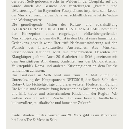
der Stadt Selb geboren, wuchs in Weiden in der Oberpfalz auf und
wurde durch die Besuche der Vorstellungen „Parsifal“ und
„Meistersinger“ im Bayreuther Festspielhaus inspiriert, sein Leben
der Musik zu verschreiben. Jena war schließlich seine letzte Wohn-
und Wirkungsstätte.
Die grundlegende Vision der Kultur- und Sozialstiftung
INTERNATIONALE JUNGE ORCHESTER­AKADEMIE besteht in
der Konzeption eines ehrgeizigen, völkerübergreifenden
Musikprojektes, bei dem die Kunst in den Dienst eines humanitären
Gedankens gestellt wird: Hier trifft Nachwuchsförderung auf den
Wunsch des interkulturellen Austausches. Aus Musikern
verschiedener Nationen wird mit renommierten Dozenten ein
Klangkörper geformt. Auch 2016 arbeitet die IJOA gemeinsam mit
dem Auswärtigen Amt daran, Studenten aus der Demokratischen
Volksrepublik Korea und anderen Krisenregionen an dem Projekt
teilnehmen zu lassen.
Das Gastspiel in Selb wird nun zum 12. Mal durch die
Unterstützung des Hauptsponsors NETZSCH, der Stadt Selb, dem
Rotary Club Fichtelgebirge und vieler weiterer Förderer ermöglicht.
Die Kultur- und Sozialstiftung bereichert das Kulturangebot in Selb
und hilft krebs- und schwerkranken Kindern in der Region. Wir
wollen Zeichen setzen, Zeichen für eine bessere, friedlichere,
kulturvollere, musikalische und humanere Zukunft.
Eintrittskarten für das Konzert am 29. März gibt es im Vorverkauf
bei Leo’s Tee & Mehr in Selb.