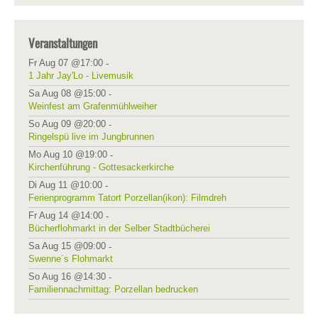
Veranstaltungen
Fr Aug 07 @17:00
-
1 Jahr Jay'Lo - Livemusik
Sa Aug 08 @15:00
-
Weinfest am Grafenmühlweiher
So Aug 09 @20:00
-
Ringelspü live im Jungbrunnen
Mo Aug 10 @19:00
-
Kirchenführung - Gottesackerkirche
Di Aug 11 @10:00
-
Ferienprogramm Tatort Porzellan(ikon): Filmdreh
Fr Aug 14 @14:00
-
Bücherflohmarkt in der Selber Stadtbücherei
Sa Aug 15 @09:00
-
Swenne´s Flohmarkt
So Aug 16 @14:30
-
Familiennachmittag: Porzellan bedrucken