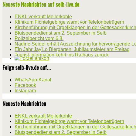
Neueste Nachrichten auf selb-live.de
ENKL verkauft Meilerkohle
Klinikum Fichtelgebirge warnt vor Telefonbetrügern
Kirchenführung mit Orgelklängen in der Gottesackerkirc
Blutspendedienst am 2. September in Selb
Polizeibericht vom 6.8.
Nadine Seidel erhält Auszeichnung für hervorragende L
Ein Jahr Jay'Lo Biergarten: Jubiläumsfeier am Freitag
Tourist-Information kehrt ins Rathaus zurück
Folge selb-live.de auf...
WhatsApp-Kanal
Facebook
Instagram
Neueste Nachrichten
ENKL verkauft Meilerkohle
Klinikum Fichtelgebirge warnt vor Telefonbetrügern
Kirchenführung mit Orgelklängen in der Gottesackerkirc
Blutspendedienst am 2. September in Selb