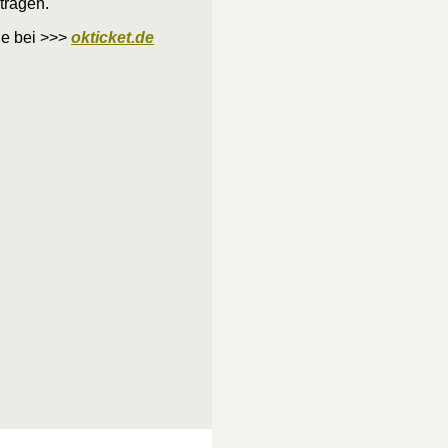
tragen.
ne bei >>>
okticket.de