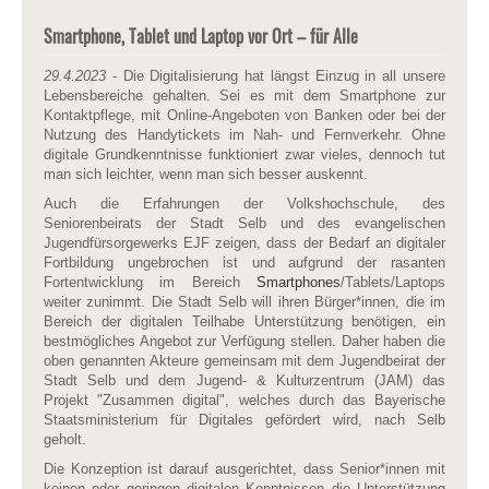
Smartphone, Tablet und Laptop vor Ort – für Alle
29.4.2023
- Die Digitalisierung hat längst Einzug in all unsere
Lebensbereiche gehalten. Sei es mit dem Smartphone zur
Kontaktpflege, mit Online-Angeboten von Banken oder bei der
Nutzung des Handytickets im Nah- und Fernverkehr. Ohne
digitale Grundkenntnisse funktioniert zwar vieles, dennoch tut
man sich leichter, wenn man sich besser auskennt.
Auch die Erfahrungen der Volkshochschule, des
Seniorenbeirats der Stadt Selb und des evangelischen
Jugendfürsorgewerks EJF zeigen, dass der Bedarf an digitaler
Fortbildung ungebrochen ist und aufgrund der rasanten
Fortentwicklung im Bereich
Smartphones
/Tablets/Laptops
weiter zunimmt. Die Stadt Selb will ihren Bürger*innen, die im
Bereich der digitalen Teilhabe Unterstützung benötigen, ein
bestmögliches Angebot zur Verfügung stellen. Daher haben die
oben genannten Akteure gemeinsam mit dem Jugendbeirat der
Stadt Selb und dem Jugend- & Kulturzentrum (JAM) das
Projekt "Zusammen digital", welches durch das Bayerische
Staatsministerium für Digitales gefördert wird, nach Selb
geholt.
Die Konzeption ist darauf ausgerichtet, dass Senior*innen mit
keinen oder geringen digitalen Kenntnissen die Unterstützung