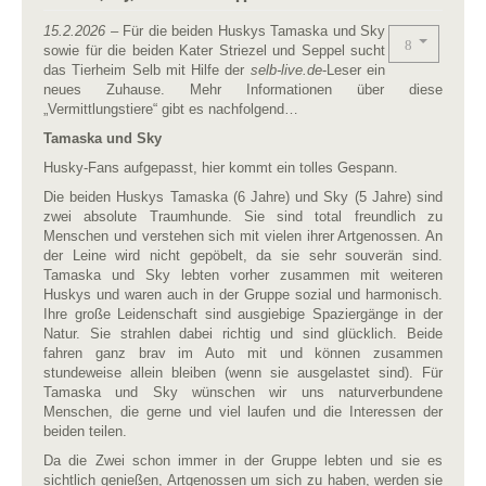
15.2.2026
– Für die beiden Huskys Tamaska und Sky
sowie für die beiden Kater Striezel und Seppel sucht
das Tierheim Selb mit Hilfe der
selb-live.de
-Leser ein
neues Zuhause. Mehr Informationen über diese
„Vermittlungstiere“ gibt es nachfolgend…
Tamaska und Sky
Husky-Fans aufgepasst, hier kommt ein tolles Gespann.
Die beiden Huskys Tamaska (6 Jahre) und Sky (5 Jahre) sind
zwei absolute Traumhunde. Sie sind total freundlich zu
Menschen und verstehen sich mit vielen ihrer Artgenossen. An
der Leine wird nicht gepöbelt, da sie sehr souverän sind.
Tamaska und Sky lebten vorher zusammen mit weiteren
Huskys und waren auch in der Gruppe sozial und harmonisch.
Ihre große Leidenschaft sind ausgiebige Spaziergänge in der
Natur. Sie strahlen dabei richtig und sind glücklich. Beide
fahren ganz brav im Auto mit und können zusammen
stundeweise allein bleiben (wenn sie ausgelastet sind). Für
Tamaska und Sky wünschen wir uns naturverbundene
Menschen, die gerne und viel laufen und die Interessen der
beiden teilen.
Da die Zwei schon immer in der Gruppe lebten und sie es
sichtlich genießen, Artgenossen um sich zu haben, werden sie