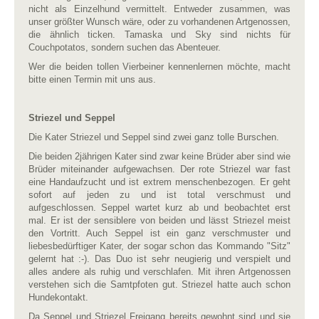
nicht als Einzelhund vermittelt. Entweder zusammen, was
unser größter Wunsch wäre, oder zu vorhandenen Artgenossen,
die ähnlich ticken. Tamaska und Sky sind nichts für
Couchpotatos, sondern suchen das Abenteuer.
Wer die beiden tollen Vierbeiner kennenlernen möchte, macht
bitte einen Termin mit uns aus.
Striezel und Seppel
Die Kater Striezel und Seppel sind zwei ganz tolle Burschen.
Die beiden 2jährigen Kater sind zwar keine Brüder aber sind wie
Brüder miteinander aufgewachsen. Der rote Striezel war fast
eine Handaufzucht und ist extrem menschenbezogen. Er geht
sofort auf jeden zu und ist total verschmust und
aufgeschlossen. Seppel wartet kurz ab und beobachtet erst
mal. Er ist der sensiblere von beiden und lässt Striezel meist
den Vortritt. Auch Seppel ist ein ganz verschmuster und
liebesbedürftiger Kater, der sogar schon das Kommando "Sitz"
gelernt hat :-). Das Duo ist sehr neugierig und
verspielt und
alles andere als ruhig und verschlafen. Mit ihren Artgenossen
verstehen sich die Samtpfoten gut. Striezel hatte auch schon
Hundekontakt.
Da Seppel und Striezel Freigang bereits gewohnt sind und sie