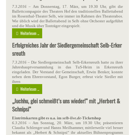
7.3.2016
– Am Donnerstag, 17. März, um 19.30 Uhr, gibt die
Ballettcompagnie des Theaters Hof den traditionellen Ballettabend
im Rosenthal-Theater Selb, wie immer im Rahmen des Theaterabos.
Wie üblich wird der Ballettabend in Selb ohne Orchester aufgeführt
und die Musik über Tonträger eingespielt.
Weiterlesen ...
Erfolgreiches Jahr der Siedlergemeinschaft Selb-Erker
sreuth
7.3.2016
– Die Siedlergemeinschaft Selb-Erkersreuth hatte zu ihrer
Jahreshauptversammlung in das TuS-Heim in Erkersreuth
eingeladen. Der Vorstand der Gemeinschaft, Erwin Benker, konnte
neben dem Ehrenvorstand, Egon Burger, erfreut viele Siedler mit
ihren
Weiterlesen ...
„Juchhu, glei schmeißt’s uns wieder!“ mit „Herbert &
Schnipsi“
Eintrittskarten gibt es u.a. im
selb-live.de
-Ticketshop
6.3.2016
– Am Sonntag, 20. März, um 19.30 Uhr, präsentieren
Claudia Schlenger und Hanns Meilhammer, mittlerweile viel besser
bekannt als „Herbert & Schnipsi“ ihr aktuelles Bühnenprogramm