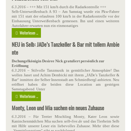
6.3.2016
– +++ Mit 151 km/h durch die Radarkontrolle +++
Selb-Unterweißenbach A 93 – Am Samstag wurde ein Pkw-Fahrer
mit 151 statt der erlaubten 100 km/h in der Radarkontrolle vor der
Einhausung Unterweißenbach gemessen. Ihn und einen weiteren
Autofahrer erwarten nun ein einmonatiges
Weiterlesen ...
NEU in Selb: JADe’s Tanzkeller & Bar mit tollem Ambie
nte
Dschungelkönigin Desiree Nick gratuliert persönlich zur
Eröffnung
6.3.2016
– Stilvolle Tanzmusik in gemütlicher Atmosphäre! Das
wollen Janet und Achim Dembicki mit ihrem „JADe’s Tanzkeller &
Bar“ inmitten der Selber Innenstadt am Schmiedbergl anbieten. Neu
eröffnet haben die beiden diese Location am gestrigen
Samstagabend. Unter
Weiterlesen ...
Monty, Leon und Mia suchen ein neues Zuhause
6.3.2016
– Für Terrier Mischling Monty, Kater Leon sowie
Kaninchenmädchen Mia suchen
selb-live.de
und das Tierheim Selb
mit Hilfe unserer Leser ein liebevolles Zuhause. Mehr über diese
„Vermittlungstiere“ gibt es nachfolgend…