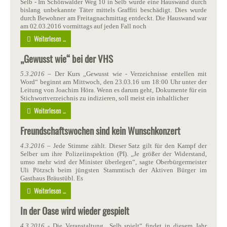
Selb - Im Schönwalder Weg 10 in Selb wurde eine Hauswand durch
bislang unbekannte Täter mittels Graffiti beschädigt. Dies wurde
durch Bewohner am Freitagnachmittag entdeckt. Die Hauswand war
am 02.03.2016 vormittags auf jeden Fall noch
Weiterlesen ...
„Gewusst wie“ bei der VHS
5.3.2016
– Der Kurs „Gewusst wie - Verzeichnisse erstellen mit
Word“ beginnt am Mittwoch, den 23.03.16 um 18:00 Uhr unter der
Leitung von Joachim Höra. Wenn es darum geht, Dokumente für ein
Stichwortverzeichnis zu indizieren, soll meist ein inhaltlicher
Weiterlesen ...
Freundschaftswochen sind kein Wunschkonzert
4.3.2016
– Jede Stimme zählt. Dieser Satz gilt für den Kampf der
Selber um ihre Polizeiinspektion (PI). „Je größer der Widerstand,
umso mehr wird der Minister überlegen“, sagte Oberbürgermeister
Uli Pötzsch beim jüngsten Stammtisch der Aktiven Bürger im
Gasthaus Bräustübl. Es
Weiterlesen ...
In der Oase wird wieder gespielt
4.3.2016
- Die Veranstaltung „Selb spielt“ findet in diesem Jahr