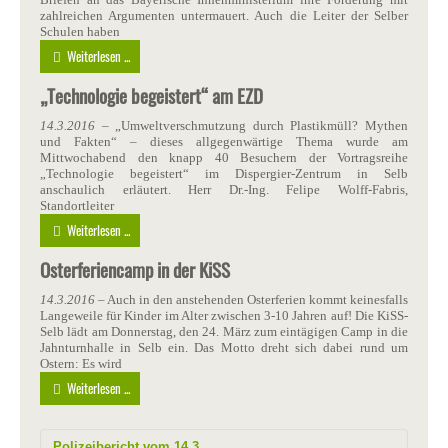
zahlreichen Argumenten untermauert. Auch die Leiter der Selber
Schulen haben
Weiterlesen ...
„Technologie begeistert“ am EZD
14.3.2016
– „Umweltverschmutzung durch Plastikmüll? Mythen
und Fakten“ – dieses allgegenwärtige Thema wurde am
Mittwochabend den knapp 40 Besuchern der Vortragsreihe
„Technologie begeistert“ im Dispergier-Zentrum in Selb
anschaulich erläutert. Herr Dr.-Ing. Felipe Wolff-Fabris,
Standortleiter
Weiterlesen ...
Osterferiencamp in der KiSS
14.3.2016
– Auch in den anstehenden Osterferien kommt keinesfalls
Langeweile für Kinder im Alter zwischen 3-10 Jahren auf! Die KiSS-
Selb lädt am Donnerstag, den 24. März zum eintägigen Camp in die
Jahnturnhalle in Selb ein. Das Motto dreht sich dabei rund um
Ostern: Es wird
Weiterlesen ...
Polizeibericht vom 14.3