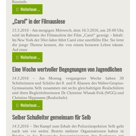
Kurzinfo
Weiterlesen ...
„Carol“ in der Filmauslese
15.3.2016
- Am morgigen Mittwoch, dem 16.3.2016, um 20:00 Uhr,
wird im Rahmen der Filmauslese der Film „Carol“ gezeigt. - Inhalt:
Im New York der 50er-Jahre führt Carol eine unerfüllte Ehe. Sie lernt
die junge Therese kennen, die von einem besseren Leben träumt.
Auf einer
Weiterlesen ...
Eine Woche wertvoller Begegnungen von Jugendlichen
14.3.2016
– Am Montag vergangener Woche haben 30
Schülerinnen und Schüler der 8. und 9. Klassen des Walter-Gropius-
Gymnasiums Selb zusammen mit sechs gleichaltrigen Realschülern
und ihren Begleitlehrerinnen Dr. Christine Wlasak-Feik (WGG) und
Christine Hippmann (Realschule)
Weiterlesen ...
Selber Schulleiter gemeinsam für Selb
14.3.2016
– Der Kampf zum Erhalt der Polizeiinspektion Selb geht
nach wie vor weiter. Bereits mehrere Organisationen haben in
Briefen an das Bayerische Innenministerium ihre Forderung mit