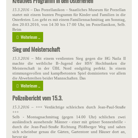
Kreatives Programm in den Osterferien
15.3.2016
– Das Porzellanikon – Staatliches Museum für Porzellan
startet mit einem bunten Programm für Kinder und Familien in die
Osterferien. Los geht es mit einem Familiennachmittag am Sonntag,
den 20.03.2016, von 14:30 bis 17:00 Uhr, im Porzellanikon, Selb.
Beim
Weiterlesen ...
Sieg und Meisterschaft
15.3.2016
– Mit einem verdienten Sieg gegen die HG Naila II
machte die weibliche B–Jugend der HSV Hochfranken die
Meisterschaft in der ÜBL Nord endgültig perfekt. In einem
stimmungsvollen und kampfbetonten Spiel dominierten vor allem
die Abwehrreihen beider Mannschaften. Das
Weiterlesen ...
Polizeibericht vom 15.3.
15.3.2016
– +++ Verdächtige schleichen durch Jean-Paul-Straße
+++
Selb - Montagnachmittag (gegen 14.00 Uhr) schlichen zwei
ausländisch aussehende Männer - einer mit grüner Sonnenbrille -
durch die Jean-Paul-Straße Richtung Plößberger Weg und sahen
sich scheinbar genau die Gärten, Gartentore und Häuser dort an,
bevor sie