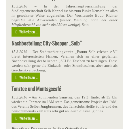
15.3.2016 –
In der Jahreshauptversammlung der
Siedlergemeinschaft Selb-Kappel ist bis zum Punkt Neuwahlen alles
in gewohnter Weise abgelaufen. Der Vorsitzende Bodo Richter
begrüßte alle Anwesenden (
seiner Meinung nach bei einer
Mitgliederzahl von mehr als 250 zu wenige
). Sein
Weiterlesen ...
Nachbestellung City-Shopper „Selb“
15.3.2016 –
Der Stadtmarketingverein „Forum Selb erleben e.V.“
bietet interessierten Firmen, Vereinen sich an einer geplanten
Nachbestellung der beliebten „SELB“-Taschen zu beteiligen. Diese
werden sehr gerne als Einkaufs- oder Strandtaschen, aber auch als
Geschenkverpackung,
Weiterlesen ...
Tanztee und Montagscafé
15.3.2016
– Am kommenden Samstag, den 19.3. findet ab 15 Uhr
wieder ein Tanztee im JAM statt. Das gemeinsame Projekt des JAM,
des Vereins Selber Jungbrunnen, des Tanzclubs Heiße Sohle und des
Seniorenbeirats kam stets sehr gut an. Auch diesmal gibt es
Weiterlesen ...