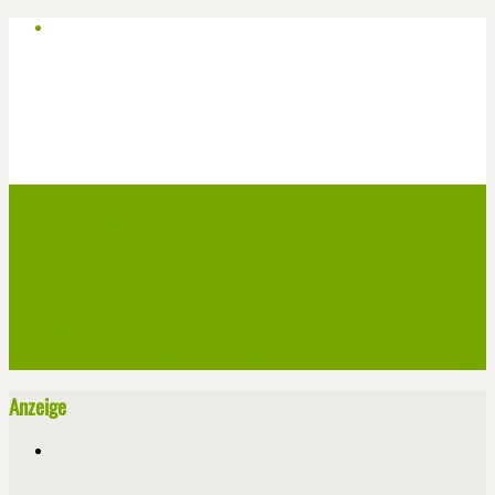
Start
Veranstaltungen
Theater-Tickets
Angebote
Werben
Pressemitteilung
Kontakt / Impressum / Datenschutz
Anzeige