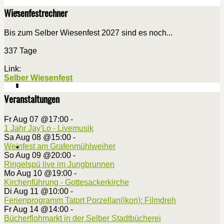
Wiesenfestrechner
Bis zum Selber Wiesenfest 2027 sind es noch...
337 Tage
Link:
Selber Wiesenfest
Veranstaltungen
Fr Aug 07 @17:00
-
1 Jahr Jay'Lo - Livemusik
Sa Aug 08 @15:00
-
Weinfest am Grafenmühlweiher
So Aug 09 @20:00
-
Ringelspü live im Jungbrunnen
Mo Aug 10 @19:00
-
Kirchenführung - Gottesackerkirche
Di Aug 11 @10:00
-
Ferienprogramm Tatort Porzellan(ikon): Filmdreh
Fr Aug 14 @14:00
-
Bücherflohmarkt in der Selber Stadtbücherei