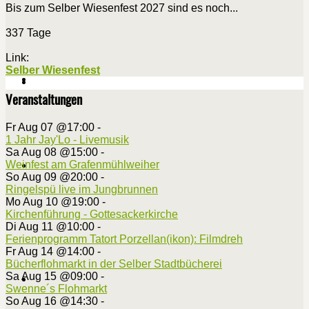
Bis zum Selber Wiesenfest 2027 sind es noch...
337 Tage
Link:
Selber Wiesenfest
Veranstaltungen
Fr Aug 07 @17:00
-
1 Jahr Jay'Lo - Livemusik
Sa Aug 08 @15:00
-
Weinfest am Grafenmühlweiher
So Aug 09 @20:00
-
Ringelspü live im Jungbrunnen
Mo Aug 10 @19:00
-
Kirchenführung - Gottesackerkirche
Di Aug 11 @10:00
-
Ferienprogramm Tatort Porzellan(ikon): Filmdreh
Fr Aug 14 @14:00
-
Bücherflohmarkt in der Selber Stadtbücherei
Sa Aug 15 @09:00
-
Swenne´s Flohmarkt
So Aug 16 @14:30
-