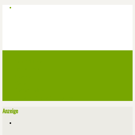
Start
Veranstaltungen
Theater-Tickets
Angebote
Werben
Pressemitteilung
Kontakt / Impressum / Datenschutz
Anzeige