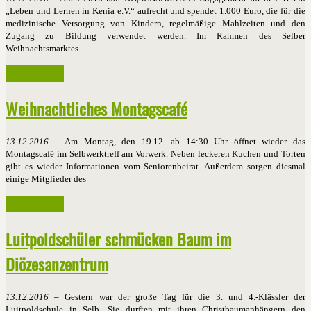
„Leben und Lernen in Kenia e.V.“ aufrecht und spendet 1.000 Euro, die für die
medizinische Versorgung von Kindern, regelmäßige Mahlzeiten und den
Zugang zu Bildung verwendet werden.
Im Rahmen des Selber
Weihnachtsmarktes
Weiterlesen ...
Weihnachtliches Montagscafé
13.12.2016
– Am Montag, den 19.12. ab 14:30 Uhr öffnet wieder das
Montagscafé im Selbwerktreff am Vorwerk. Neben leckeren Kuchen und Torten
gibt es wieder Informationen vom Seniorenbeirat. Außerdem sorgen diesmal
einige Mitglieder des
Weiterlesen ...
Luitpoldschüler schmücken Baum im
Diözesanzentrum
13.12.2016
– Gestern war der große Tag für die 3. und 4.-Klässler der
Luitpoldschule in Selb. Sie durften mit ihren Christbaumanhängern den