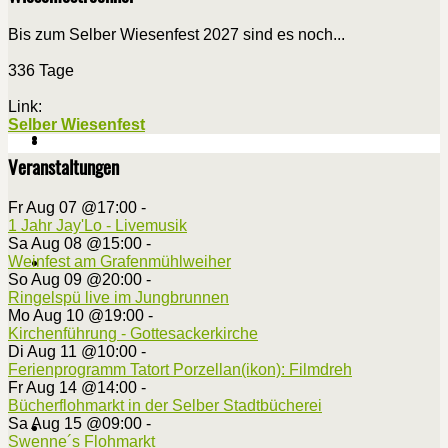
Bis zum Selber Wiesenfest 2027 sind es noch...
336 Tage
Link:
Selber Wiesenfest
Veranstaltungen
Fr Aug 07 @17:00
-
1 Jahr Jay'Lo - Livemusik
Sa Aug 08 @15:00
-
Weinfest am Grafenmühlweiher
So Aug 09 @20:00
-
Ringelspü live im Jungbrunnen
Mo Aug 10 @19:00
-
Kirchenführung - Gottesackerkirche
Di Aug 11 @10:00
-
Ferienprogramm Tatort Porzellan(ikon): Filmdreh
Fr Aug 14 @14:00
-
Bücherflohmarkt in der Selber Stadtbücherei
Sa Aug 15 @09:00
-
Swenne´s Flohmarkt