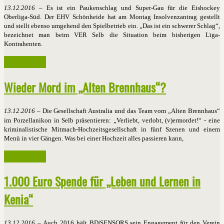
13.12.2016
– Es ist ein Paukenschlag und Super-Gau für die Eishockey
Oberliga-Süd. Der EHV Schönheide hat am Montag Insolvenzantrag gestellt
und stellt ebenso umgehend den Spielbetrieb ein. „Das ist ein schwerer Schlag“,
bezeichnet man beim VER Selb die Situation beim bisherigen Lïga-
Kontrahenten.
Weiterlesen ...
Wieder Mord im „Alten Brennhaus“?
13.12.2016
–
Die Gesellschaft Australia und das Team vom „Alten Brennhaus“
im Porzellanikon in Selb präsentieren: „Verliebt, verlobt, (v)ermordet!“ - eine
kriminalistische Mitmach-Hochzeitsgesellschaft in fünf Szenen und einem
Menü in vier Gängen. Was bei einer Hochzeit alles passieren kann,
Weiterlesen ...
1.000 Euro Spende für „Leben und Lernen in
Kenia“
13.12.2016
– Auch 2016 hält BD|SENSORS sein Engagement für den Verein