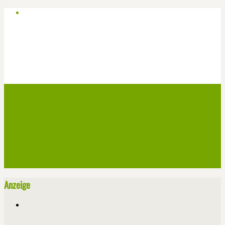
Start
Veranstaltungen
Theater-Tickets
Angebote
Werben
Pressemitteilung
Kontakt / Impressum / Datenschutz
Anzeige