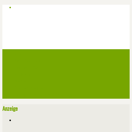
Start
Veranstaltungen
Theater-Tickets
Angebote
Werben
Pressemitteilung
Kontakt / Impressum / Datenschutz
Anzeige