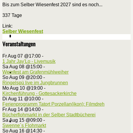
Bis zum Selber Wiesenfest 2027 sind es noch...
337 Tage
Link:
Selber Wiesenfest
Veranstaltungen
Fr Aug 07 @17:00
-
1 Jahr Jay'Lo - Livemusik
Sa Aug 08 @15:00
-
Weinfest am Grafenmühlweiher
So Aug 09 @20:00
-
Ringelspü live im Jungbrunnen
Mo Aug 10 @19:00
-
Kirchenführung - Gottesackerkirche
Di Aug 11 @10:00
-
Ferienprogramm Tatort Porzellan(ikon): Filmdreh
Fr Aug 14 @14:00
-
Bücherflohmarkt in der Selber Stadtbücherei
Sa Aug 15 @09:00
-
Swenne´s Flohmarkt
So Aug 16 @14:30
-