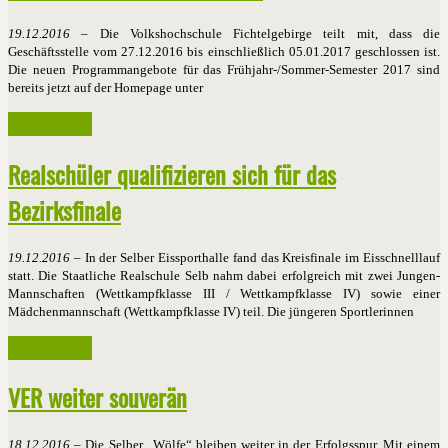
19.12.2016
– Die Volkshochschule Fichtelgebirge teilt mit, dass die
Geschäftsstelle vom 27.12.2016 bis einschließlich 05.01.2017 geschlossen ist.
Die neuen Programmangebote für das Frühjahr-/Sommer-Semester 2017 sind
bereits jetzt auf der Homepage unter
Weiterlesen ...
Realschüler qualifizieren sich für das
Bezirksfinale
19.12.2016
– In der Selber Eissporthalle fand das Kreisfinale im Eisschnelllauf
statt. Die Staatliche Realschule Selb nahm dabei erfolgreich mit zwei Jungen-
Mannschaften (Wettkampfklasse III / Wettkampfklasse IV) sowie einer
Mädchenmannschaft (Wettkampfklasse IV) teil. Die jüngeren Sportlerinnen
Weiterlesen ...
VER weiter souverän
18.12.2016
– Die Selber „Wölfe“ bleiben weiter in der Erfolgsspur. Mit einem