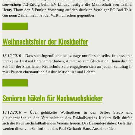
souveränen 7:2-Erfolg beim EV Lindau festigte die Mannschaft von Trainer
Henry Thom den 5-Punkte-Vorsprung auf den direkten Verfolger EC Bad Tölz.
Gar neun Zähler mehr hat der VER nun schon gegenüber
Weiterlesen ...
Weihnachtsfeier der Kioskhelfer
18.12.2016
– Dass sich Jugendliche heutzutage nur für sich selbst interessieren
und keine Lust auf Ehrenämter haben, stimmt so zum Glück nicht. Immerhin 30
Schüler der Staatlichen Realschule Selb engagieren sich an jedem Schultag in
zwei Pausen ehrenamtlich für ihre Mitschüler und Lehrer.
Weiterlesen ...
Senioren häkeln für Nachwuchskicker
18.12.2016
– Über gehäkelte Wollmützen in den Selber Stadt- und
gleichermaßen in den Vereinsfarben des Fußballvereins Kickers Selb dürfen
sich die Nachwuchsfußballer des Vereins freuen. Das Besondere dabei: Gefertigt
werden diese von Seniorinnen des Paul-Gerhardt-Haus. Aus einer Idee