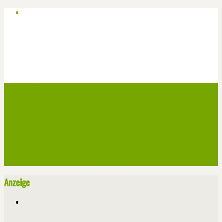
Start
Veranstaltungen
Theater-Tickets
Angebote
Werben
Pressemitteilung
Kontakt / Impressum / Datenschutz
Anzeige