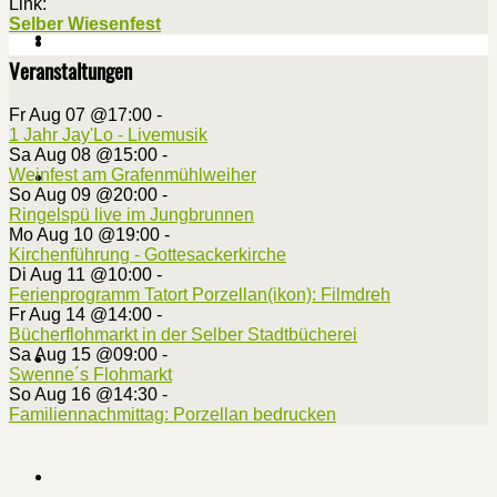
Link:
Selber Wiesenfest
Veranstaltungen
Fr Aug 07 @17:00
-
1 Jahr Jay'Lo - Livemusik
Sa Aug 08 @15:00
-
Weinfest am Grafenmühlweiher
So Aug 09 @20:00
-
Ringelspü live im Jungbrunnen
Mo Aug 10 @19:00
-
Kirchenführung - Gottesackerkirche
Di Aug 11 @10:00
-
Ferienprogramm Tatort Porzellan(ikon): Filmdreh
Fr Aug 14 @14:00
-
Bücherflohmarkt in der Selber Stadtbücherei
Sa Aug 15 @09:00
-
Swenne´s Flohmarkt
So Aug 16 @14:30
-
Familiennachmittag: Porzellan bedrucken