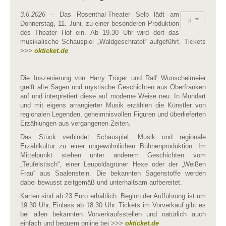
3.6.2026
– Das Rosenthal-Theater Selb lädt am
Donnerstag, 11. Juni, zu einer besonderen Produktion
des Theater Hof ein. Ab 19.30 Uhr wird dort das
musikalische Schauspiel „Waldgeschratet“ aufgeführt. Tickets
>>>
okticket.de
Die Inszenierung von Harry Tröger und Ralf Wunschelmeier
greift alte Sagen und mystische Geschichten aus Oberfranken
auf und interpretiert diese auf moderne Weise neu. In Mundart
und mit eigens arrangierter Musik erzählen die Künstler von
regionalen Legenden, geheimnisvollen Figuren und überlieferten
Erzählungen aus vergangenen Zeiten.
Das Stück verbindet Schauspiel, Musik und regionale
Erzählkultur zu einer ungewöhnlichen Bühnenproduktion. Im
Mittelpunkt stehen unter anderem Geschichten vom
„Teufelstisch“, einer Leupoldsgrüner Hexe oder der „Weißen
Frau“ aus Saalenstein. Die bekannten Sagenstoffe werden
dabei bewusst zeitgemäß und unterhaltsam aufbereitet.
Karten sind ab 23 Euro erhältlich. Beginn der Aufführung ist um
19.30 Uhr, Einlass ab 18.30 Uhr. Tickets im Vorverkauf gibt es
bei allen bekannten Vorverkaufsstellen und natürlich auch
einfach und bequem online bei >>>
okticket.de