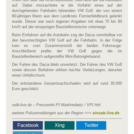
auf. Dabei missachtete er die Vorfahrt eines auf der
durchgehenden Fahrbahn fahrenden VW Golf, der von einem
80-jährigen Mann aus dem Landkreis Fürstenfeldbruck gelenkt
wurde. Dieser war nach eigenen Angaben mit etwa 70 bis 80
km/h auf der einspurigen Baustellenstrecke unterwegs.
Beim Einfahren auf die Autobahn zog der Dacia unmittelbar vor
den bevorrechtigten VW Golf auf die Fahrbahn. In der Folge
kam es zum Zusammenstoß der beiden Fahrzeuge.
Anschließend prallte der VW Golf gegen die im
Baustellenbereich aufgestellte Mini-Betongleitwand.
Der Fahrer des Dacia blieb unverletzt. Der Fahrer des VW Golf
sowie dessen Beifahrer erlitten leichte Verletzungen, darunter
einen Unfallschock.
Der entstandene Gesamtsachschaden wird auf rund 30.000
Euro geschätzt.
selb-live.de – Presseinfo PI Marktredwitz / VPI Hof
weitere Polizeimeldungen aus der Region >>>
einsatz-live.de
Facebook
Xing
Twitter