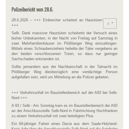
Polizeibericht vom 28.6.
28.6.2026
– +++ Einbrecher scheitert an Haustüren
+++
Selb. Dank massiver Haustüren scheiterte der Versuch eines
bisher Unbekannten, in der Nacht von Freitag auf Samstag in
zwei Mehrfamilienhäuser im Plößberger Weg einzudringen.
Mittels eines Schraubenziehers hebelte der Täter vergebens an
den beiden verschlossenen Türen, so dass nur geringer
Sachschaden entstanden ist.
Sollte jemandem aus der Nachbarschaft in der Tatnacht im
Plößberger Weg diesbezüglich eine verdächtige Person
aufgefallen sein, wird um Mitteilung an die Polizei gebeten.
+++ Verkehrsunfall im Baustellenbereich auf der A93 bei Selb-
Nord +++
A 93 / Selb - Am Sonntag kam es im Baustellenbereich der A93
an der Anschlussstelle Selb-Nord in Fahrtrichtung Hochfranken
zu einem Verkehrsunfall mit zwei beteiligten Pkw.
Ein 69-jähriger Fahrer eines Dacia aus dem Saale-Holzland-
Kreis fuhr über die Anschlussstelle Selb-Nord auf die Autobahn