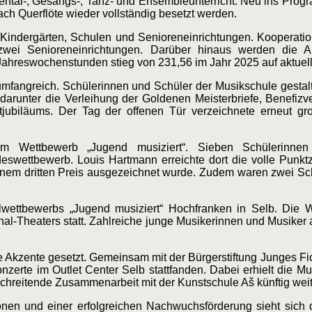
ental-, Gesangs-, Tanz- und Ensembleunterricht. Neu ins Pr
ch Querflöte wieder vollständig besetzt werden.
 Kindergärten, Schulen und Senioreneinrichtungen. Kooperatio
zwei Senioreneinrichtungen. Darüber hinaus werden die Au
Jahreswochenstunden stieg von 231,56 im Jahr 2025 auf aktuell
fangreich. Schülerinnen und Schüler der Musikschule gestalt
arunter die Verleihung der Goldenen Meisterbriefe, Benefizv
ubiläums. Der Tag der offenen Tür verzeichnete erneut g
beim Wettbewerb „Jugend musiziert“. Sieben Schülerin
andeswettbewerb. Louis Hartmann erreichte dort die volle Punk
einem dritten Preis ausgezeichnet wurde. Zudem waren zwei Sch
wettbewerbs „Jugend musiziert“ Hochfranken in Selb. Die W
al-Theaters statt. Zahlreiche junge Musikerinnen und Musiker
kzente gesetzt. Gemeinsam mit der Bürgerstiftung Junges Ficht
nzerte im Outlet Center Selb stattfanden. Dabei erhielt die M
chreitende Zusammenarbeit mit der Kunstschule Aš künftig wei
ionen und einer erfolgreichen Nachwuchsförderung sieht sich 