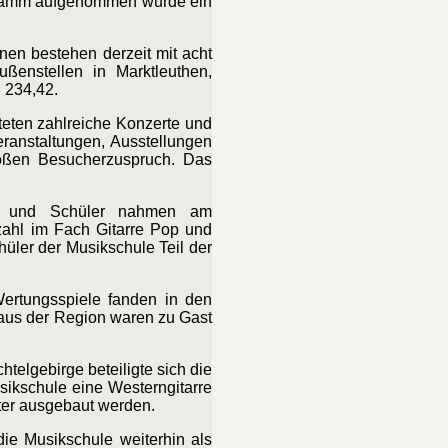
ogramm aufgenommen wurde ein
nen bestehen derzeit mit acht
ßenstellen in Marktleuthen,
 234,42.
eten zahlreiche Konzerte und
eranstaltungen, Ausstellungen
roßen Besucherzuspruch. Das
nen und Schüler nahmen am
tzahl im Fach Gitarre Pop und
üler der Musikschule Teil der
ertungsspiele fanden in den
 aus der Region waren zu Gast
elgebirge beteiligte sich die
usikschule eine Westerngitarre
ter ausgebaut werden.
die Musikschule weiterhin als