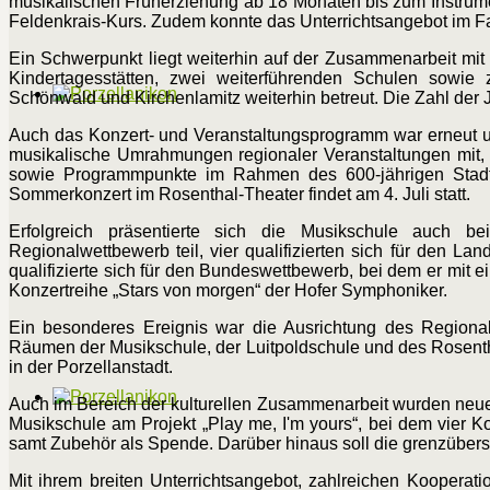
musikalischen Früherziehung ab 18 Monaten bis zum Instrum
Feldenkrais-Kurs. Zudem konnte das Unterrichtsangebot im Fa
Ein Schwerpunkt liegt weiterhin auf der Zusammenarbeit mit
Kindertagesstätten, zwei weiterführenden Schulen sowie 
Schönwald und Kirchenlamitz weiterhin betreut. Die Zahl der 
Auch das Konzert- und Veranstaltungsprogramm war erneut um
musikalische Umrahmungen regionaler Veranstaltungen mit, d
sowie Programmpunkte im Rahmen des 600-jährigen Stadtj
Sommerkonzert im Rosenthal-Theater findet am 4. Juli statt.
Erfolgreich präsentierte sich die Musikschule auch 
Regionalwettbewerb teil, vier qualifizierten sich für den L
qualifizierte sich für den Bundeswettbewerb, bei dem er mit 
Konzertreihe „Stars von morgen“ der Hofer Symphoniker.
Ein besonderes Ereignis war die Ausrichtung des Regional
Räumen der Musikschule, der Luitpoldschule und des Rosenth
in der Porzellanstadt.
Auch im Bereich der kulturellen Zusammenarbeit wurden neue A
Musikschule am Projekt „Play me, I'm yours“, bei dem vier Ko
samt Zubehör als Spende. Darüber hinaus soll die grenzübers
Mit ihrem breiten Unterrichtsangebot, zahlreichen Kooperat