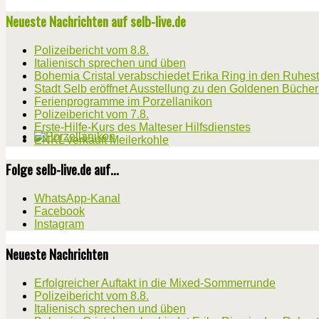
Neueste Nachrichten auf selb-live.de
Polizeibericht vom 8.8.
Italienisch sprechen und üben
Bohemia Cristal verabschiedet Erika Ring in den Ruhes
Stadt Selb eröffnet Ausstellung zu den Goldenen Büche
Ferienprogramme im Porzellanikon
Polizeibericht vom 7.8.
Erste-Hilfe-Kurs des Malteser Hilfsdienstes
ENKL verkauft Meilerkohle
Folge selb-live.de auf...
WhatsApp-Kanal
Facebook
Instagram
Neueste Nachrichten
Erfolgreicher Auftakt in die Mixed-Sommerrunde
Polizeibericht vom 8.8.
Italienisch sprechen und üben