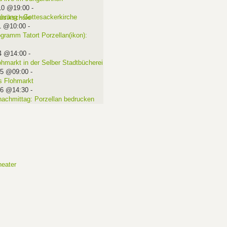
10 @19:00
-
ührung - Gottesackerkirche
1 @10:00
-
ogramm Tatort Porzellan(ikon):
4 @14:00
-
ohmarkt in der Selber Stadtbücherei
15 @09:00
-
 Flohmarkt
16 @14:30
-
nachmittag: Porzellan bedrucken