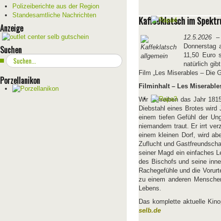
Polizeiberichte aus der Region
Standesamtliche Nachrichten
Kaffeeklatsch im Spektr
Anzeige
12.5.2026
– 
Donnerstag 
Suchen
11,50 Euro 
Suchen
natürlich gi
...
Film „Les Miserables – Die 
Porzellanikon
Filminhalt – Les Miserable
Wir schreiben das Jahr 1815
Diebstahl eines Brotes wird
einem tiefen Gefühl der Ung
niemandem traut. Er irrt ve
einem kleinen Dorf, wird ab
Zuflucht und Gastfreundscha
seiner Magd ein einfaches L
des Bischofs und seine inn
Rachegefühle und die Vorurte
zu einem anderen Menschen
Lebens.
Das komplette aktuelle Kin
selb.de