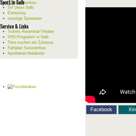
Sport in Selb
SV Union Selb
Eishockey
sonstige Sportarten
Service & Links
Tickets Rosenthal-Theater
VHS-Programm in Selb
Tiere suchen ein Zuhause
Fahrplan Seniorenbus
Apotheken-Notdienst
Facebook
Xi