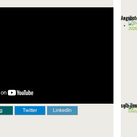
Angebote
selb-liv
ng
Twitter
LinkedIn