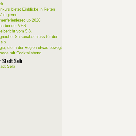
ck
nkurs bietet Einblicke in Reiten
oltigieren
erferienleseclub 2026
a bei der VHS
zeibericht vom 5.8.
lgreicher Saisonabschluss für den
elb
gie, die in der Region etwas bewegt
ssage mit Cocktailabend
r Stadt Selb