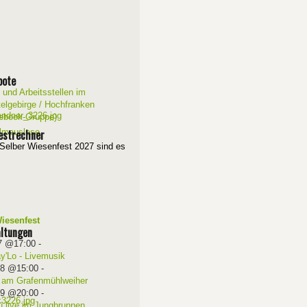
bote
 und Arbeitsstellen im
telgebirge / Hochfranken
ebook-Gruppe)
estrechner
Selber Wiesenfest 2027 sind es
iesenfest
ltungen
7 @17:00
-
ay'Lo - Livemusik
08 @15:00
-
 am Grafenmühlweiher
09 @20:00
-
ü live im Jungbrunnen