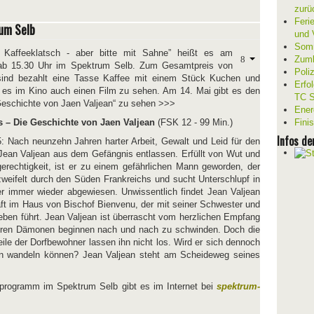
zurü
Ferie
um Selb
und V
Somm
Kaffeeklatsch - aber bitte mit Sahne” heißt es am
Zumb
ab 15.30 Uhr im Spektrum Selb. Zum Gesamtpreis von
Poli
sind bezahlt eine Tasse Kaffee mit einem Stück Kuchen und
Erfo
bt es im Kino auch einen Film zu sehen. Am 14. Mai gibt es den
TC S
Geschichte von Jaen Valjean“ zu sehen >>>
Ener
s – Die Geschichte von Jaen Valjean
(FSK 12 - 99 Min.)
Fini
Infos de
: Nach neunzehn Jahren harter Arbeit, Gewalt und Leid für den
 Jean Valjean aus dem Gefängnis entlassen. Erfüllt von Wut und
erechtigkeit, ist er zu einem gefährlichen Mann geworden, der
rzweifelt durch den Süden Frankreichs und sucht Unterschlupf in
er immer wieder abgewiesen. Unwissentlich findet Jean Valjean
ft im Haus von Bischof Bienvenu, der mit seiner Schwester und
eben führt. Jean Valjean ist überrascht vom herzlichen Empfang
eren Dämonen beginnen nach und nach zu schwinden. Doch die
ile der Dorfbewohner lassen ihn nicht los. Wird er sich dennoch
 wandeln können? Jean Valjean steht am Scheideweg seines
oprogramm im Spektrum Selb gibt es im Internet bei
spektrum-