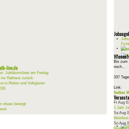
Jobange
Jobs
Fich
(Fac
Wiesenf
Bis zum 
lb-live.de
noch...
en: Jubiläumsfeier am Freitag
337 Tage
t ins Rathaus zurück
ke in Reiten und Voltigieren
Link:
026
Selber W
Veransta
Fr Aug 0
ion etwas bewegt
1 Jahr J
bend
Sa Aug 
Weinfest
So Aug 
Ringelsp