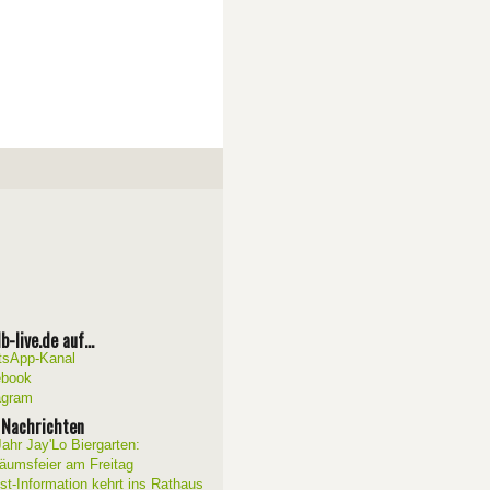
b-live.de auf...
sApp-Kanal
ebook
agram
 Nachrichten
Jahr Jay'Lo Biergarten:
läumsfeier am Freitag
ist-Information kehrt ins Rathaus