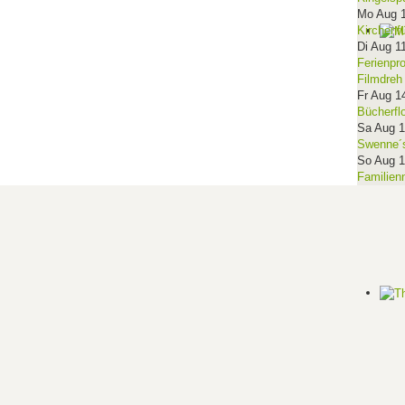
Mo Aug 
Kirchenf
Di Aug 1
Ferienpr
Filmdreh
Fr Aug 1
Bücherfl
Sa Aug 
Swenne´s
So Aug 
Familien