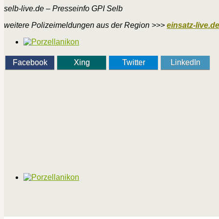
selb-live.de – Presseinfo GPI Selb
weitere Polizeimeldungen aus der Region >>>
einsatz-live.d
Facebook
Xing
Twitter
LinkedIn