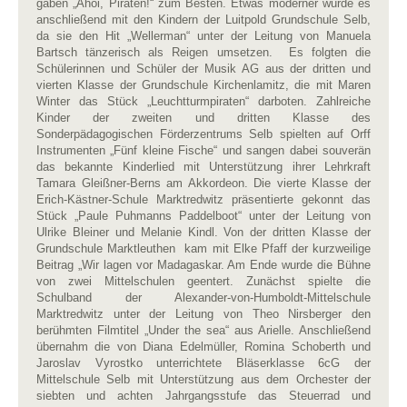
gaben „Ahoi, Piraten!“ zum Besten. Etwas moderner wurde es
anschließend mit den Kindern der Luitpold Grundschule Selb,
da sie den Hit „Wellerman“ unter der Leitung von Manuela
Bartsch tänzerisch als Reigen umsetzen. Es folgten die
Schülerinnen und Schüler der Musik AG aus der dritten und
vierten Klasse der Grundschule Kirchenlamitz, die mit Maren
Winter das Stück „Leuchtturmpiraten“ darboten. Zahlreiche
Kinder der zweiten und dritten Klasse des
Sonderpädagogischen Förderzentrums Selb spielten auf Orff
Instrumenten „Fünf kleine Fische“ und sangen dabei souverän
das bekannte Kinderlied mit Unterstützung ihrer Lehrkraft
Tamara Gleißner-Berns am Akkordeon. Die vierte Klasse der
Erich-Kästner-Schule Marktredwitz präsentierte gekonnt das
Stück „Paule Puhmanns Paddelboot“ unter der Leitung von
Ulrike Bleiner und Melanie Kindl. Von der dritten Klasse der
Grundschule Marktleuthen kam mit Elke Pfaff der kurzweilige
Beitrag „Wir lagen vor Madagaskar. Am Ende wurde die Bühne
von zwei Mittelschulen geentert. Zunächst spielte die
Schulband der Alexander-von-Humboldt-Mittelschule
Marktredwitz unter der Leitung von Theo Nirsberger den
berühmten Filmtitel „Under the sea“ aus Arielle. Anschließend
übernahm die von Diana Edelmüller, Romina Schoberth und
Jaroslav Vyrostko unterrichtete Bläserklasse 6cG der
Mittelschule Selb mit Unterstützung aus dem Orchester der
siebten und achten Jahrgangsstufe das Steuerrad und