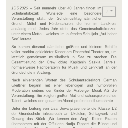
15.5.2026
– Seit nunmehr über 40 Jahren findet im
Schulamtsbezirk Wunsiedel eine besondere
Veranstaltung statt: der Schulmusiktag sämtlicher
Grund-, Mittel- und Förderschulen, die hier im Landkreis
ansässig sind. Jedes Jahr steht das Gemeinschaftskonzert
unter einem Motto – welches im laufenden Schuljahr „Auf hoher
See“ lautete.
So kamen diesmal sämtliche größere und kleinere Schiffe
voller maritim gekleideter Kinder am Rosenthal-Theater an, um
letztlich gemeinsam musikalisch in See zu stechen. Die
Gesamtleitung der Crew oblag Kapitänin Saskia Jahreis,
normalerweise Fachberaterin für Musik und Lehrkraft an der
Grundschule in Arzberg.
Nach einleitenden Worten des Schulamtsdirektors German
Gleißner begann mit einer lebendigen und humorvollen
Moderation seitens der Kinder der Arzberger Musik AG die
Veranstaltung. Sie zeigten großen Mut und schauspielerisches
Talent, welches den gesamten Abend professionell umrahmte.
Unter der Leitung von Lisa Bowa präsentierte die Klasse 1/2
der Grundschule Erkersreuth an Ukulelen, Schlagwerk und
Gesang das Stück „Wir kennen den Weg“. Kleine Piraten
übernahmen mit der Offizierin Nadja Rippert die Bühne und