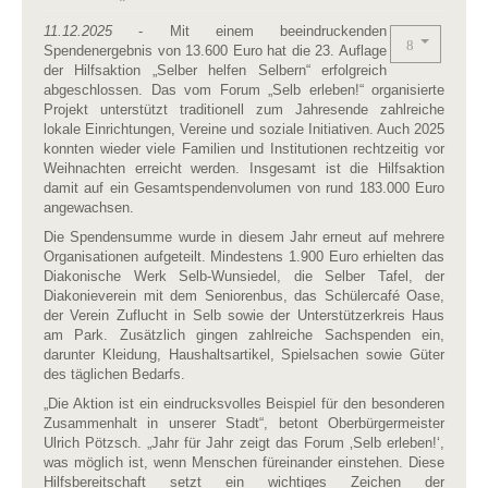
11.12.2025
- Mit einem beeindruckenden
Spendenergebnis von 13.600 Euro hat die 23. Auflage
der Hilfsaktion „Selber helfen Selbern“ erfolgreich
abgeschlossen. Das vom Forum „Selb erleben!“ organisierte
Projekt unterstützt traditionell zum Jahresende zahlreiche
lokale Einrichtungen, Vereine und soziale Initiativen. Auch 2025
konnten wieder viele Familien und Institutionen rechtzeitig vor
Weihnachten erreicht werden. Insgesamt ist die Hilfsaktion
damit auf ein Gesamtspendenvolumen von rund 183.000 Euro
angewachsen.
Die Spendensumme wurde in diesem Jahr erneut auf mehrere
Organisationen aufgeteilt. Mindestens 1.900 Euro erhielten das
Diakonische Werk Selb-Wunsiedel, die Selber Tafel, der
Diakonieverein mit dem Seniorenbus, das Schülercafé Oase,
der Verein Zuflucht in Selb sowie der Unterstützerkreis Haus
am Park. Zusätzlich gingen zahlreiche Sachspenden ein,
darunter Kleidung, Haushaltsartikel, Spielsachen sowie Güter
des täglichen Bedarfs.
„Die Aktion ist ein eindrucksvolles Beispiel für den besonderen
Zusammenhalt in unserer Stadt“, betont Oberbürgermeister
Ulrich Pötzsch. „Jahr für Jahr zeigt das Forum ‚Selb erleben!‘,
was möglich ist, wenn Menschen füreinander einstehen. Diese
Hilfsbereitschaft setzt ein wichtiges Zeichen der