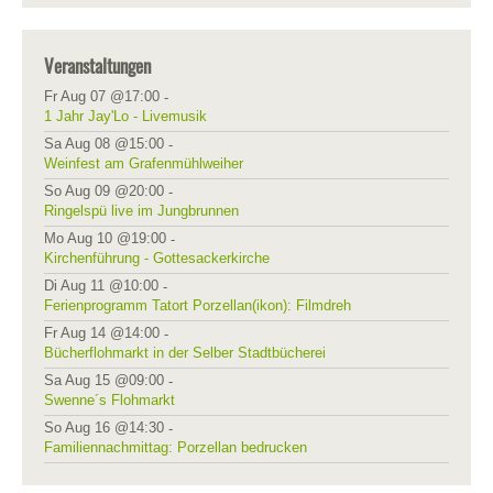
Veranstaltungen
Fr Aug 07 @17:00
-
1 Jahr Jay'Lo - Livemusik
Sa Aug 08 @15:00
-
Weinfest am Grafenmühlweiher
So Aug 09 @20:00
-
Ringelspü live im Jungbrunnen
Mo Aug 10 @19:00
-
Kirchenführung - Gottesackerkirche
Di Aug 11 @10:00
-
Ferienprogramm Tatort Porzellan(ikon): Filmdreh
Fr Aug 14 @14:00
-
Bücherflohmarkt in der Selber Stadtbücherei
Sa Aug 15 @09:00
-
Swenne´s Flohmarkt
So Aug 16 @14:30
-
Familiennachmittag: Porzellan bedrucken