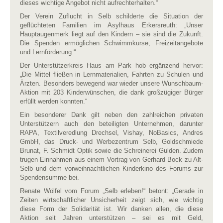
dieses wichtige Angebot nicht aufrechterhalten.“
Der Verein Zuflucht in Selb schilderte die Situation der
geflüchteten Familien im Asylhaus Erkersreuth: „Unser
Hauptaugenmerk liegt auf den Kindern – sie sind die Zukunft.
Die Spenden ermöglichen Schwimmkurse, Freizeitangebote
und Lernförderung.“
Der Unterstützerkreis Haus am Park hob ergänzend hervor:
„Die Mittel fließen in Lernmaterialien, Fahrten zu Schulen und
Ärzten. Besonders bewegend war wieder unsere Wunschbaum-
Aktion mit 203 Kinderwünschen, die dank großzügiger Bürger
erfüllt werden konnten.“
Ein besonderer Dank gilt neben den zahlreichen privaten
Unterstützern auch den beteiligten Unternehmen, darunter
RAPA, Textilveredlung Drechsel, Vishay, NoBasics, Andres
GmbH, das Druck- und Werbezentrum Selb, Goldschmiede
Brunat, F. Schmidt Optik sowie die Schreinerei Gulden. Zudem
trugen Einnahmen aus einem Vortrag von Gerhard Bock zu Alt-
Selb und dem vorweihnachtlichen Kinderkino des Forums zur
Spendensumme bei.
Renate Wölfel vom Forum „Selb erleben!“ betont: „Gerade in
Zeiten wirtschaftlicher Unsicherheit zeigt sich, wie wichtig
diese Form der Solidarität ist. Wir danken allen, die diese
Aktion seit Jahren unterstützen – sei es mit Geld,