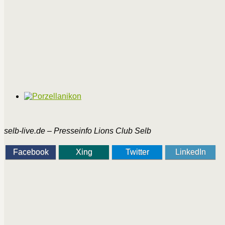
selb-live.de – Presseinfo Lions Club Selb
Facebook
Xing
Twitter
LinkedIn