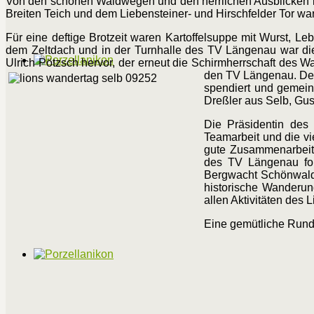
Von den schönen Waldwegen und den herrlichen Ausblicken in
Breiten Teich und dem Liebensteiner- und Hirschfelder Tor war
Für eine deftige Brotzeit waren Kartoffelsuppe mit Wurst, Le
dem Zeltdach und in der Turnhalle des TV Längenau war die 
Ulrich Pötzsch hervor, der erneut die Schirmherrschaft des W
den TV Längenau. Der
spendiert und gemein
Dreßler aus Selb, Gus
Die Präsidentin des 
Teamarbeit und die vi
gute Zusammenarbeit 
des TV Längenau for
Bergwacht Schönwald.
historische Wanderun
allen Aktivitäten des
Eine gemütliche Rund