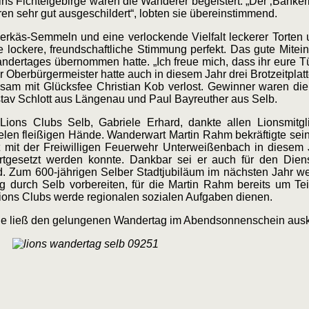
s Fichtelgebirge waren die Wanderer begeistert. „Der ‚Banker
en sehr gut ausgeschildert“, lobten sie übereinstimmend.
berkäs-Semmeln und eine verlockende Vielfalt leckerer Torten 
lockere, freundschaftliche Stimmung perfekt. Das gute Mitei
andertages übernommen hatte. „Ich freue mich, dass ihr eure Tü
 Oberbürgermeister hatte auch in diesem Jahr drei
Brotzeitpla
sam mit Glücksfee Christian Kob verlost. Gewinner waren di
tav Schlott aus Längenau und Paul Bayreuther aus Selb.
Lions Clubs Selb, Gabriele Erhard, dankte allen Lionsmitgl
elen fleißigen Hände. Wanderwart Martin Rahm bekräftigte sei
mit der Freiwilligen Feuerwehr Unterweißenbach in diesem J
tgesetzt werden konnte. Dankbar sei er auch für den Diens
 Zum 600-jährigen Selber Stadtjubiläum im nächsten Jahr we
g durch Selb vorbereiten, für die Martin Rahm bereits um Te
 Lions Clubs werde regionalen sozialen Aufgaben dienen.
e ließ den gelungenen Wandertag im Abendsonnenschein ausk