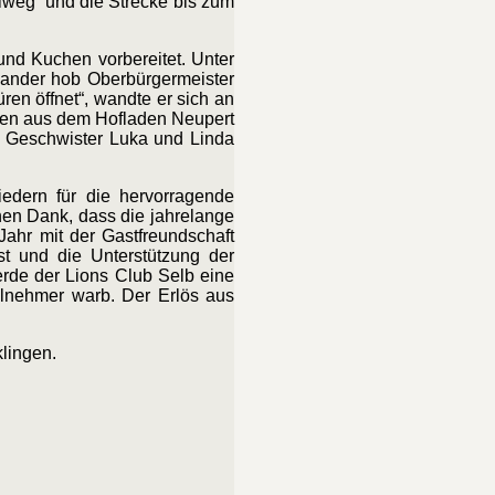
lweg‘ und die Strecke bis zum
und Kuchen vorbereitet. Unter
nander hob Oberbürgermeister
ren öffnet“, wandte er sich an
tten aus dem Hofladen Neupert
e Geschwister Luka und Linda
iedern für die hervorragende
nen Dank, dass die jahrelange
ahr mit der Gastfreundschaft
t und die Unterstützung der
rde der Lions Club Selb eine
ilnehmer warb. Der Erlös aus
lingen.