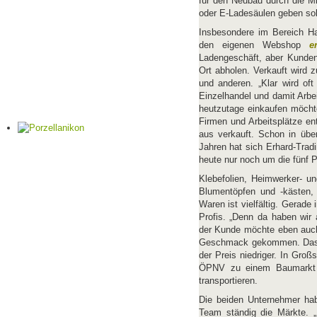
für den Neubau durch die Mi
oder E-Ladesäulen geben sol
Insbesondere im Bereich H
den eigenen Webshop
e
Ladengeschäft, aber Kunden
Ort abholen. Verkauft wird 
und anderen. „Klar wird of
Einzelhandel und damit Arbei
heutzutage einkaufen möchte
Firmen und Arbeitsplätze ent
aus verkauft. Schon in übe
Jahren hat sich Erhard-Tradi
heute nur noch um die fünf 
Klebefolien, Heimwerker- u
Blumentöpfen und -kästen, 
Waren ist vielfältig. Gerad
Profis. „Denn da haben wir 
der Kunde möchte eben auch 
Geschmack gekommen. Das is
der Preis niedriger. In Groß
ÖPNV zu einem Baumarkt 
transportieren.
Die beiden Unternehmer hab
Team ständig die Märkte.