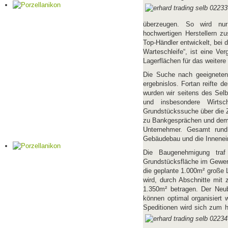
überzeugen. So wird nur
hochwertigen Herstellern z
Top-Händler entwickelt, bei 
Warteschleife“, ist eine Ve
Lagerflächen für das weiter
Die Suche nach geeigneten
ergebnislos. Fortan reifte 
wurden wir seitens des Sel
und insbesondere Wirtsc
Grundstückssuche über die 
zu Bankgesprächen und dem B
Unternehmer. Gesamt rund
Gebäudebau und die Inneneinr
Die Baugenehmigung tra
Grundstücksfläche im Gewer
die geplante 1.000m² große L
wird, durch Abschnitte mit
1.350m² betragen. Der Neub
können optimal organisiert 
Speditionen wird sich zum 