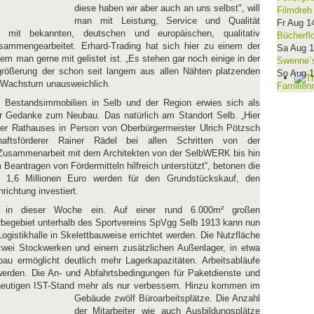
diese haben wir aber auch an uns selbst", will
Filmdreh
man mit Leistung, Service und Qualität
Fr Aug 1
 mit bekannten, deutschen und europäischen, qualitativ
Bücherfl
usammengearbeitet. Erhard-Trading hat sich hier zu einem der
Sa Aug 
dem man gerne mit gelistet ist. „Es stehen gar noch einige in der
Swenne´s
rgrößerung der schon seit langem aus allen Nähten platzenden
So Aug 
e Wachstum unausweichlich.
Familien
 Bestandsimmobilien in Selb und der Region erwies sich als
der Gedanke zum Neubau. Das natürlich am Standort Selb. „Hier
ber Rathauses in Person von Oberbürgermeister Ulrich Pötzsch
haftsförderer Rainer Rädel bei allen Schritten von der
Zusammenarbeit mit dem Architekten von der SelbWERK bis hin
eantragen von Fördermitteln hilfreich unterstützt“, betonen die
 1,6 Millionen Euro werden für den Grundstückskauf, den
ichtung investiert.
f in dieser Woche ein. Auf einer rund 6.000m² großen
begebiet unterhalb des Sportvereins SpVgg Selb 1913 kann nun
ogistikhalle in Skelettbauweise errichtet werden. Die Nutzfläche
 zwei Stockwerken und einem zusätzlichen Außenlager, in etwa
au ermöglicht deutlich mehr Lagerkapazitäten. Arbeitsabläufe
werden. Die An- und Abfahrtsbedingungen für Paketdienste und
heutigen IST-Stand mehr als nur verbessern. Hinzu kommen im
Gebäude zwölf
Büroarbeitsplätze. Die Anzahl
der Mitarbeiter wie auch Ausbildungsplätze