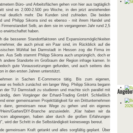
metern Büro- und Arbeitsflächen gehen von hier aus tagtäglich
itt sind es 2.000-2.500 pro Woche, in den jetzt anstehenden
mal deutlich mehr. Die Kunden sind zufrieden. Die beiden
d und Philipp Sikorra sind es ebenso - mit ihrem Handel und
Firmenstandort Selb, an dem sie im vergangenen Jahr rund 2,5
o erwirtschaftet haben.
ch die besseren Standortfaktoren und Expansionsmöglichkeiten
rnehmer, die auch privat ein Paar sind, im Rückblick auf die
sischen Mühltal bei Darmstadt in Hessen zog die Firma im
n. Aus Selb stammt Philipp Sikorra auch ursprünglich, doch er
h andere Standorte im Großraum der Region infrage kamen. In
jedoch gute Voraussetzungen gefunden, und auch seitens des
n in den ersten Jahren unterstützt.
ernehmen in Sachen E-Commerce tätig. Bis zum eigenen,
 es freilich zunächst ein langer Weg. Philipp Sikorra begann
an der TU Darmstadt zu studieren und machte sich parallel mit
Angebot
tändig, dem Vorgänger der Erhard-Trading GmbH. Schließlich
end einer gemeinsamen Projekttätigkeit für ein Drittunternehmen
de dann, gemeinsam neue Wege zu gehen und ein eigenes
Heim/Garten/DIY-Branche anzusiedeln. „Klar haben wir da
ncen abgewogen, haben aber durch die großen Erfahrungen
", wird der Schritt in die Selbständigkeit keineswegs bereut.
e gemeinsam Kraft getankt und alles sorgfältig geplant. Über