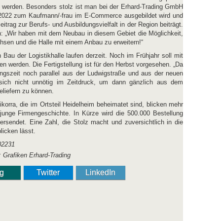
öht werden. Besonders stolz ist man bei der Erhard-Trading GmbH
t 2022 zum Kaufmann/-frau im E-Commerce ausgebildet wird und
itrag zur Berufs- und Ausbildungsvielfalt in der Region beiträgt.
: „Wir haben mit dem Neubau in diesem Gebiet die Möglichkeit,
hsen und die Halle mit einem Anbau zu erweitern!“
Bau der Logistikhalle laufen derzeit. Noch im Frühjahr soll mit
erden. Die Fertigstellung ist für den Herbst vorgesehen. „Da
ngszeit noch parallel aus der Ludwigstraße und aus der neuen
 sich nicht unnötig im Zeitdruck, um dann gänzlich aus dem
liefern zu können.
korra, die im Ortsteil Heidelheim beheimatet sind, blicken mehr
 junge Firmengeschichte. In Kürze wird die 500.000 Bestellung
ersendet. Eine Zahl, die Stolz macht und zuversichtlich in die
licken lässt.
; Grafiken Erhard-Trading
ng
Twitter
LinkedIn