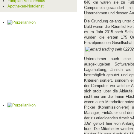
Fahrplan Seniorenbus
840 km waren sie zu Fuß
Apotheken-Notdienst
Compostela gewandert. In 
Unternehmen und dessen Ausr
Die Gründung gelang unter d
Bald waren die Räumlichkeit
es im Jahr 2015 nach Selb. 
wurden die ersten 175 Qu
Einzelpersonen-Gesellschaf
Unternehmer auch eine p
ausgeklügelten Software
Lagerhaltung, ähnlich wi
bestmöglich genutzt und opt
Kriterien sortiert, sondern 
der Computer, wo welcher Ar
sich stolz über die Abläufe
nicht nur um die freien Fl
waren auch Mitarbeiter notw
Picker (Kommissionierer) 
Manager, Einkäufer und den 
der zu erledigenden Arbeit w
„Du" gehört hier von Anfan
kurz. Die Mitarbeiter werde