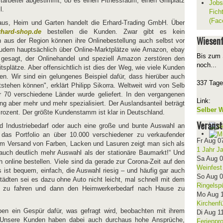
tarbeiter abgestimmt, ob es einen Fitnessraum, einen Grillplatz
Jobs
l.
Fich
(Fac
aus, Heim und Garten handelt die Erhard-Trading GmbH. Über
rhard-shop.de
bestellen die Kunden. Zwar gibt es kein
Wiesenf
 aus der Region können ihre Onlinebestellung auch selbst vor
zudem hauptsächlich über Online-Marktplätze wie Amazon, ebay
Bis zum 
t gesagt, der Onlinehandel und speziell Amazon zerstören den
noch...
tsplätze. Aber offensichtlich ist dies der Weg, wie viele Kunden
n. Wir sind ein gelungenes Beispiel dafür, dass hierüber auch
337 Tage
stehen können", erklärt Philipp Sikorra. Weltweit wird von Selb
r 70 verschiedene Länder wurde geliefert. In den vergangenen
Link:
ng aber mehr und mehr spezialisiert. Der Auslandsanteil beträgt
Selber W
Prozent. Der größte Kundenstamm ist klar in Deutschland.
Veranst
nd Industriebedarf oder auch eine große und bunte Auswahl an
das Portfolio an über 10.000 verschiedener zu verkaufender
Fr Aug 0
e im Versand von Farben, Lacken und Lasuren zeigt man sich als
1 Jahr J
auch deutlich mehr Auswahl als der stationäre Baumarkt!“ Und
Sa Aug 
online bestellen. Viele sind da gerade zur Corona-Zeit auf den
Weinfest
t bequem, einfach, die Auswahl riesig – und häufig gar auch
So Aug 
städten sei es dazu ohne Auto nicht leicht, mal schnell mit dem
Ringelsp
zu fahren und dann den Heimwerkerbedarf nach Hause zu
Mo Aug 
Kirchenf
en ein Gespür dafür, was gefragt wird, beobachten mit ihrem
Di Aug 1
 „Unsere Kunden haben dabei auch
durchaus hohe Ansprüche,
Ferienpr