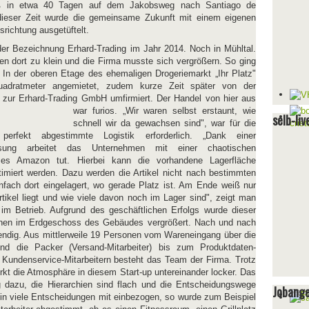
 in etwa 40 Tagen auf dem Jakobsweg nach Santiago de
dieser Zeit wurde die gemeinsame Zukunft mit einem eigenen
ichtung ausgetüftelt.
er Bezeichnung Erhard-Trading im Jahr 2014. Noch in Mühltal.
en dort zu klein und die Firma musste sich vergrößern. So ging
In der oberen Etage des ehemaligen Drogeriemarkt „Ihr Platz"
adratmeter angemietet, zudem kurze Zeit später von der
t zur Erhard-Trading GmbH umfirmiert. Der Handel von hier
aus
war furios. „Wir waren selbst erstaunt, wie
selb-liv
schnell wir da gewachsen sind", war für die
erfekt abgestimmte Logistik erforderlich. „Dank einer
lösung arbeitet das Unternehmen mit einer chaotischen
e es Amazon tut. Hierbei kann die vorhandene Lagerfläche
imiert werden. Dazu werden die Artikel nicht nach bestimmten
einfach dort eingelagert, wo gerade Platz ist. Am Ende weiß nur
tikel liegt und wie viele davon noch im Lager sind", zeigt man
 im Betrieb. Aufgrund des geschäftlichen Erfolgs wurde dieser
ächen im Erdgeschoss des Gebäudes vergrößert. Nach und nach
endig. Aus mittlerweile 19 Personen vom Wareneingang über die
und die Packer (Versand-Mitarbeiter) bis zum Produktdaten-
Kundenservice-Mitarbeitern besteht das Team der Firma. Trotz
irkt die Atmosphäre in diesem Start-up untereinander locker. Das
g dazu, die Hierarchien sind flach und die Entscheidungswege
Jobang
n in viele Entscheidungen mit einbezogen, so wurde zum Beispiel