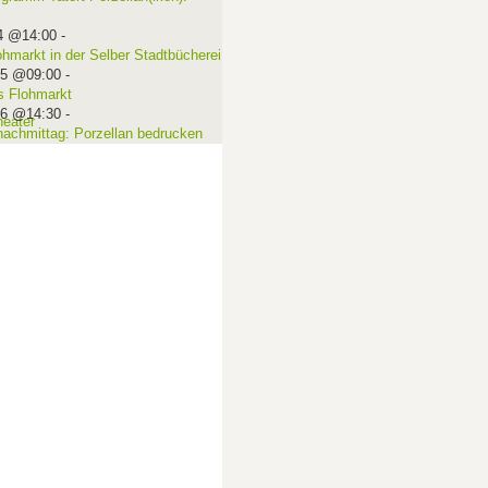
4 @14:00
-
ohmarkt in der Selber Stadtbücherei
15 @09:00
-
 Flohmarkt
16 @14:30
-
nachmittag: Porzellan bedrucken