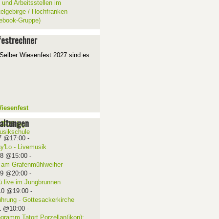
 und Arbeitsstellen im
telgebirge / Hochfranken
ebook-Gruppe)
estrechner
Selber Wiesenfest 2027 sind es
iesenfest
altungen
7 @17:00
-
ay'Lo - Livemusik
08 @15:00
-
 am Grafenmühlweiher
09 @20:00
-
ü live im Jungbrunnen
10 @19:00
-
ührung - Gottesackerkirche
1 @10:00
-
ogramm Tatort Porzellan(ikon):