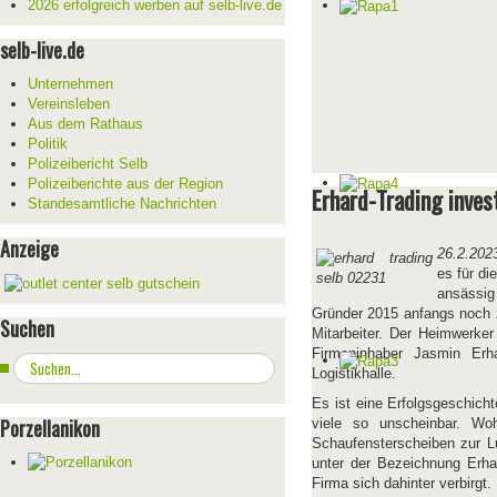
2026 erfolgreich werben auf selb-live.de
selb-live.de
Unternehmen
Vereinsleben
Aus dem Rathaus
Politik
Polizeibericht Selb
Polizeiberichte aus der Region
Erhard-Trading inves
Standesamtliche Nachrichten
Anzeige
26.2.202
es für di
ansässig
Gründer 2015 anfangs noch z
Suchen
Mitarbeiter. Der Heimwerker
Firmeninhaber Jasmin Erh
Suchen
Logistikhalle.
...
Es ist eine Erfolgsgeschich
Porzellanikon
viele so unscheinbar. Wo
Schaufensterscheiben zur L
unter der Bezeichnung Erhar
Firma sich dahinter verbirgt.