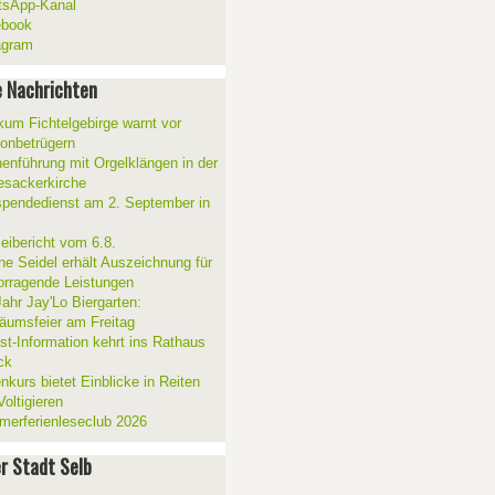
sApp-Kanal
ebook
agram
 Nachrichten
ikum Fichtelgebirge warnt vor
fonbetrügern
henführung mit Orgelklängen in der
esackerkirche
spendedienst am 2. September in
zeibericht vom 6.8.
ne Seidel erhält Auszeichnung für
orragende Leistungen
Jahr Jay'Lo Biergarten:
läumsfeier am Freitag
ist-Information kehrt ins Rathaus
ck
nkurs bietet Einblicke in Reiten
oltigieren
erferienleseclub 2026
er Stadt Selb