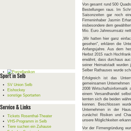
Von gesamt rund 500 Quadrat
Bestellungen raus. Im Schn
Saisonzeiten gar noch ein
Firmeninhaber Jasmin Erhar
insbesondere dem gewählten 
Mio. Euro Jahresumsatz nett
„Wir hatten hier ganz einfa
gesehen", erklären die Unte
Anfangsjahre. Aus dem hes
Herbst 2015 nach Hochfranke
erwähnt, dass durchaus auc
seiner Heimatstadt wurden 
Selber Rathauses wurde scho
Sport in Selb
Erfolgreich ist das Unt
gemeinsamen Unternehmen war
SV Union Selb
2008 Wirtschaftsinformatik 
Eishockey
einem Versandhandel selbs
sonstige Sportarten
lernten sich die beiden währ
kennen. Beschlossen wur
Service & Links
Unternehmen in der Haus/
zunächst Risiken und Cha
Tickets Rosenthal-Theater
unsere Möglichkeiten erkannt
VHS-Programm in Selb
Tiere suchen ein Zuhause
Vor der Firmengründung wurd