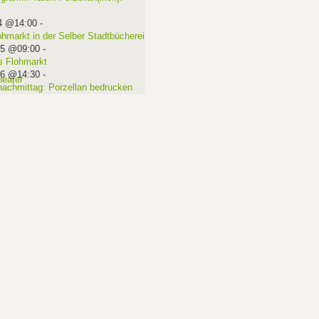
4 @14:00
-
ohmarkt in der Selber Stadtbücherei
15 @09:00
-
 Flohmarkt
16 @14:30
-
nachmittag: Porzellan bedrucken