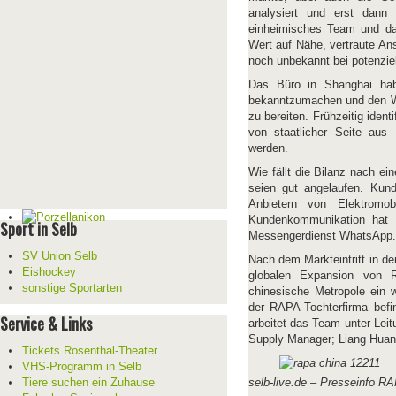
analysiert und erst dann
einheimisches Team und das
Wert auf Nähe, vertraute An
noch unbekannt bei potenzie
Das Büro in Shanghai ha
bekanntzumachen und den We
zu bereiten. Frühzeitig ident
von staatlicher Seite aus 
werden.
Wie fällt die Bilanz nach e
seien gut angelaufen. Kun
Anbietern von Elektromob
Kundenkommunikation hat
Sport in Selb
Messengerdienst WhatsApp.
SV Union Selb
Nach dem Markteintritt in d
Eishockey
globalen Expansion von 
sonstige Sportarten
chinesische Metropole ein w
der RAPA-Tochterfirma befi
Service & Links
arbeitet das Team unter Lei
Supply Manager; Liang Huan
Tickets Rosenthal-Theater
VHS-Programm in Selb
Tiere suchen ein Zuhause
selb-live.de – Presseinfo R