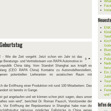
What
Fac
Inst
Neueste
ENKL
Klin
Tele
Kirc
 Geburtstag
Gott
Blut
Selb
1
- Wie die Zeit vergeht: Jetzt schon ein Jahr ist das
Poli
ige Beratungs- und Vertriebsteam von RAPA Automotive in
Nadi
srepublik China tätig. Vom Standort Shanghai aus knüpft es
herv
Wang (CEO RAPA China) Kontakte zu Automobilherstellern,
Ein 
genen potentiellen Lieferanten im asiatischen Raum mit
Jubi
Tour
h die Eröffnung einer Produktion mit rund 100 Mitarbeitern. Das
zurü
ndort ist bereits in Gange.
Ferie
und V
ist gut angelaufen und wir können schon jetzt sagen, dass unser
ftes sein wird“, berichtet Dr. Roman Pausch, Vorsitzender der
Infos d
. Vor Eröffnung der Repräsentanz in Shanghai habe man die
häftskultur inklusive möglicher Fallstricke in China genau