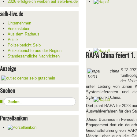
2026 erfolgreich werben auf selb-live.de
selb-live.de
Unternehmen
Vereinsleben
Aus dem Rathaus
Politik
Polizeibericht Selb
Polizeiberichte aus der Region
RAPA China feiert 1.
Standesamtliche Nachrichten
Anzeige
3.12.202
fünfköpf
der Volk
unter Leitung von Zinan 
Suchen
Systemlieferanten und ei
Schwerpunkt China.
Suchen
...
Dort plant RAPA für 2023 auc
Auswahlverfahren für den Sta
Porzellanikon
„Unser Business in Fernost 
Engagement dort ein dauerha
Geschäftsführung von RAPA
Märkte, aber auch die Gesc