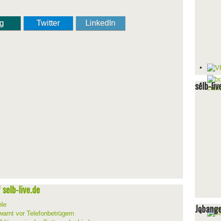
ng
Twitter
LinkedIn
selb-liv
selb-live.de
hle
Jobang
warnt vor Telefonbetrügern