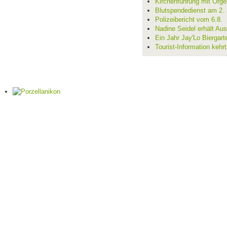
Kirchenführung mit Orge
Blutspendedienst am 2.
Polizeibericht vom 6.8.
Nadine Seidel erhält Au
Ein Jahr Jay'Lo Biergart
Tourist-Information kehr