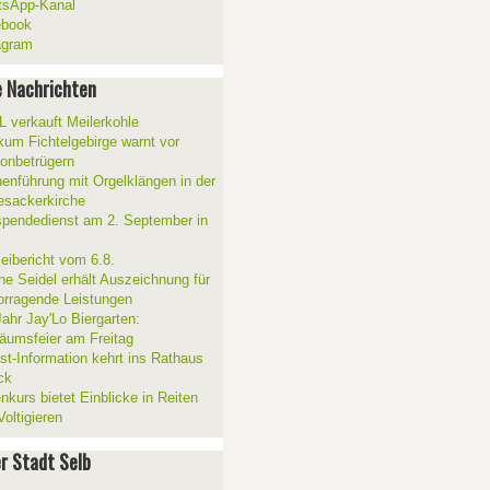
sApp-Kanal
ebook
agram
 Nachrichten
 verkauft Meilerkohle
ikum Fichtelgebirge warnt vor
fonbetrügern
henführung mit Orgelklängen in der
esackerkirche
spendedienst am 2. September in
zeibericht vom 6.8.
ne Seidel erhält Auszeichnung für
orragende Leistungen
Jahr Jay'Lo Biergarten:
läumsfeier am Freitag
ist-Information kehrt ins Rathaus
ck
nkurs bietet Einblicke in Reiten
oltigieren
er Stadt Selb