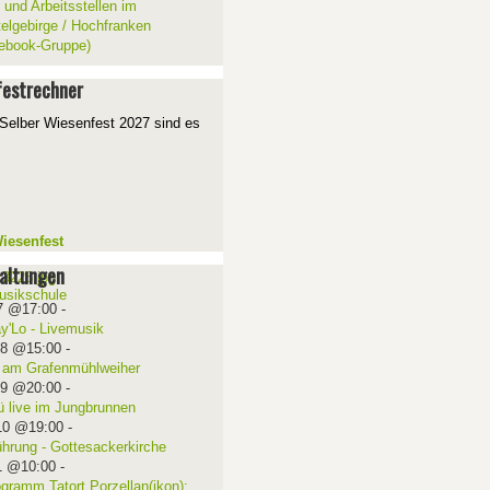
 und Arbeitsstellen im
telgebirge / Hochfranken
ebook-Gruppe)
estrechner
Selber Wiesenfest 2027 sind es
iesenfest
altungen
7 @17:00
-
ay'Lo - Livemusik
08 @15:00
-
 am Grafenmühlweiher
09 @20:00
-
ü live im Jungbrunnen
10 @19:00
-
ührung - Gottesackerkirche
1 @10:00
-
ogramm Tatort Porzellan(ikon):