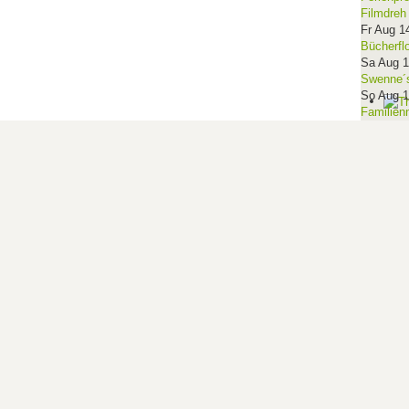
Filmdreh
Fr Aug 1
Bücherfl
Sa Aug 
Swenne´s
So Aug 
Familien