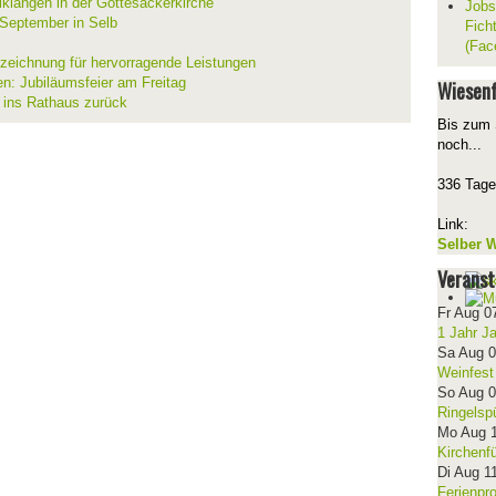
lklängen in der Gottesackerkirche
Jobs
 September in Selb
Fich
(Fac
szeichnung für hervorragende Leistungen
en: Jubiläumsfeier am Freitag
Wiesenf
t ins Rathaus zurück
Bis zum 
noch...
336 Tage
Link:
Selber W
Veranst
Fr Aug 0
1 Jahr J
Sa Aug 
Weinfest
So Aug 
Ringelsp
Mo Aug 
Kirchenf
Di Aug 1
Ferienpr