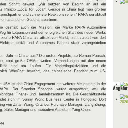
 den Schritt gewagt. „Wir setzten von Beginn an auf ein
 Prinzip „Local for Local“. Gerade in China legt man großen
sprechpartner und schnellste Reaktionszeiten.“ RAPA sei aktuell
llen asiatischen Geschäftspartnern.
be deshalb auch die Mission, die Marke RAPA Automotive
g für Expansion und den erfolgreichen Start des neuen Werks
ifizierte RAPA China als attraktiven Markt, nicht zuletzt weil dort
Elektromobilität und Autonomes Fahren stark vorangetrieben
inem Jahr in China aus? Die ersten Projekte, so Roman Pausch,
den sind große OEMs, weitere Verhandlungen mit den neuen
ilität sind am Laufen. Für Marketingaktivitäten und die
 sich WheChat bewährt, das chinesische Pendant zum US-
en USA ist das China-Engagement ein weiterer Meilenstein in der
Angebot
RAPA. Der Standort Shanghai wurde ausgewählt, weil die
ichtiges Finanz- und Handelszentrum ist. Die Geschäftsstelle
ndet sich im Sunny World Business Center in Hongqiao. Dort
tung von Zinan Wang: Qi Zhou, Purchase Manager; Liang Zhang,
g, Sales Manager und Executive Assistant Yang Chen.
APA