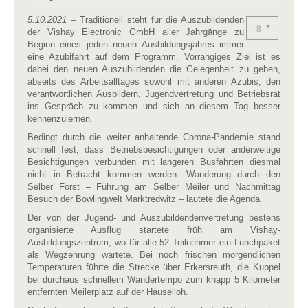
5.10.2021
– Traditionell steht für die Auszubildenden
der Vishay Electronic GmbH aller Jahrgänge zu
Beginn eines jeden neuen Ausbildungsjahres immer
eine Azubifahrt auf dem Programm. Vorrangiges Ziel ist es
dabei den neuen Auszubildenden die Gelegenheit zu geben,
abseits des Arbeitsalltages sowohl mit anderen Azubis, den
verantwortlichen Ausbildern, Jugendvertretung und Betriebsrat
ins Gespräch zu kommen und sich an diesem Tag besser
kennenzulernen.
Bedingt durch die weiter anhaltende Corona-Pandemie stand
schnell fest, dass Betriebsbesichtigungen oder anderweitige
Besichtigungen verbunden mit längeren Busfahrten diesmal
nicht in Betracht kommen werden. Wanderung durch den
Selber Forst – Führung am Selber Meiler und Nachmittag
Besuch der Bowlingwelt Marktredwitz – lautete die Agenda.
Der von der Jugend- und Auszubildendenvertretung bestens
organisierte Ausflug startete früh am Vishay-
Ausbildungszentrum, wo für alle 52 Teilnehmer ein Lunchpaket
als Wegzehrung wartete. Bei noch frischen morgendlichen
Temperaturen führte die Strecke über Erkersreuth, die Kuppel
bei durchaus schnellem Wandertempo zum knapp 5 Kilometer
entfernten Meilerplatz auf der Häuselloh.