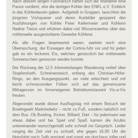
Nach diesem langen Fußmarsch hatten sich die Wanderer eine
Pause verdient, ehe die dortigen Köhler des ENKL e.V. Einblick
in das Köhlerdasein gaben. Aufgeteilt in Gruppen, lauschten die
jüngsten Vishayaner und deren Ausbilder gespannt den
Ausführungen von Köhler Peter Kellermeier und Köhlerin
Nadine Tietze und erfuhren dabei viel Wissenswertes über das
mittlerweile ausgestorbene Gewerbe Köhlerei.
Als alle Fragen beantwortet waren, wartete noch eine
Überraschung: der Eiswagen der Cortina fuhr vor und für jeden
gab es ein leckeres Eis, welches genüsslich bei mittlerweile
Sonnenschein genossen werden konnte.
Der Rückweg der 12,5 kilometerlangen Wanderung verlief über
Stopfersfurth, Schreinersteich, entlang des Christian-Höfer-
Rings, an den Ausgangspunkt, wo viele erleichtert und mit
leicht schmerzenden Füßen sich auf das gemeinsame
Mittagessen im firmeneigenen Betriebsrestaurant Vis-a-Vis
freuten.
Abgerundet wurde dieser Ausflugstag mit einem Besuch der
Bowlingwelt Marktredwitz – nicht zu Fuß, sondern natürlich mit
dem Bus. Ob Bowling, Kicker, Billiard, Dart – für jedermann war
etwas dabei und bei Spiel und Spaß kamen die Azubis
untereinander wunschgemäß sehr schnell ins Gespräch. Leider
verging die Zeit viel zu schnell, ehe gegen 16.00 Uhr die
Heimfahrt nach Selb anstand und somit ein durchaus toller und