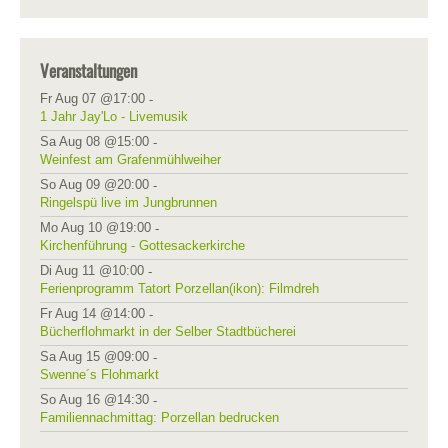
Veranstaltungen
Fr Aug 07 @17:00
-
1 Jahr Jay'Lo - Livemusik
Sa Aug 08 @15:00
-
Weinfest am Grafenmühlweiher
So Aug 09 @20:00
-
Ringelspü live im Jungbrunnen
Mo Aug 10 @19:00
-
Kirchenführung - Gottesackerkirche
Di Aug 11 @10:00
-
Ferienprogramm Tatort Porzellan(ikon): Filmdreh
Fr Aug 14 @14:00
-
Bücherflohmarkt in der Selber Stadtbücherei
Sa Aug 15 @09:00
-
Swenne´s Flohmarkt
So Aug 16 @14:30
-
Familiennachmittag: Porzellan bedrucken