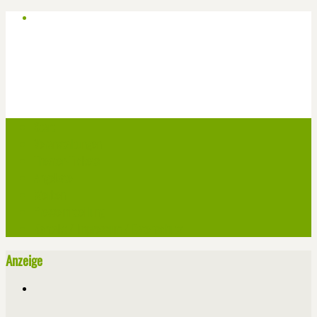
Start
Veranstaltungen
Theater-Tickets
Angebote
Werben
Pressemitteilung
Kontakt / Impressum / Datenschutz
Anzeige