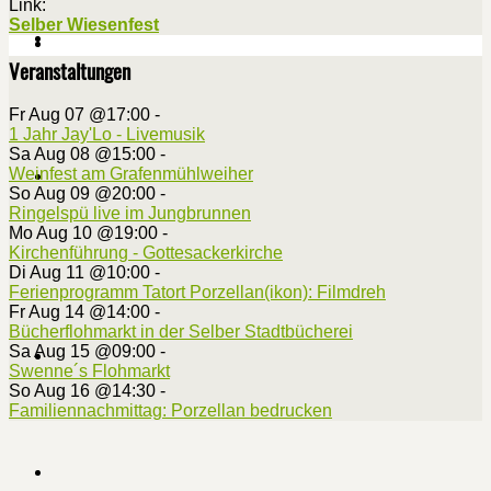
Link:
Selber Wiesenfest
Veranstaltungen
Fr Aug 07 @17:00
-
1 Jahr Jay'Lo - Livemusik
Sa Aug 08 @15:00
-
Weinfest am Grafenmühlweiher
So Aug 09 @20:00
-
Ringelspü live im Jungbrunnen
Mo Aug 10 @19:00
-
Kirchenführung - Gottesackerkirche
Di Aug 11 @10:00
-
Ferienprogramm Tatort Porzellan(ikon): Filmdreh
Fr Aug 14 @14:00
-
Bücherflohmarkt in der Selber Stadtbücherei
Sa Aug 15 @09:00
-
Swenne´s Flohmarkt
So Aug 16 @14:30
-
Familiennachmittag: Porzellan bedrucken