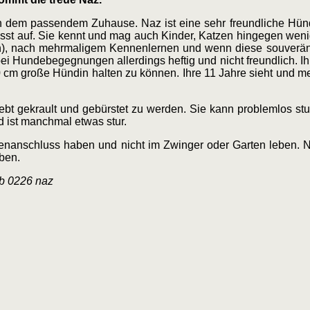
h dem passendem Zuhause. Naz ist eine sehr freundliche Hü
passt auf. Sie kennt und mag auch Kinder, Katzen hingegen weni
n), nach mehrmaligem Kennenlernen und wenn diese souverän 
ei Hundebegegnungen allerdings heftig und nicht freundlich. Ihr
0 cm große Hündin halten zu können. Ihre 11 Jahre sieht und m
 liebt gekrault und gebürstet zu werden. Sie kann problemlos s
d ist manchmal etwas stur.
enanschluss haben und nicht im Zwinger oder Garten leben. Na
ben.