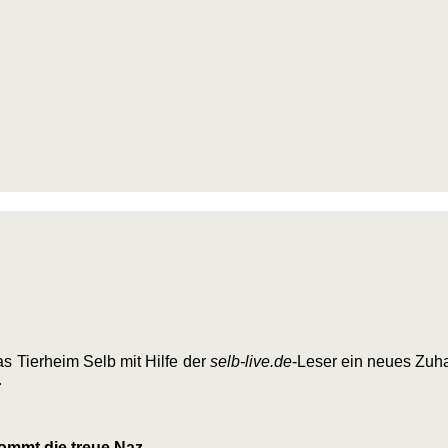
s Tierheim Selb mit Hilfe der
selb-live.de
-Leser ein neues Zuh
…
ommt die treue Naz.