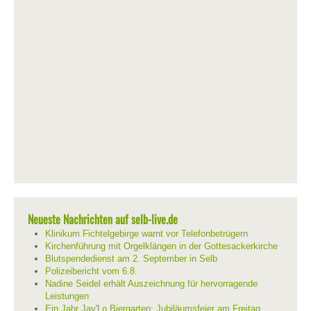
Neueste Nachrichten auf selb-live.de
Klinikum Fichtelgebirge warnt vor Telefonbetrügern
Kirchenführung mit Orgelklängen in der Gottesackerkirche
Blutspendedienst am 2. September in Selb
Polizeibericht vom 6.8.
Nadine Seidel erhält Auszeichnung für hervorragende
Leistungen
Ein Jahr Jay'Lo Biergarten: Jubiläumsfeier am Freitag