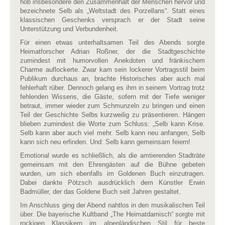
hob insbesondere den Zusammenhalt der Menschen hervor und
bezeichnete Selb als „Weltstadt des Porzellans“. Statt eines
klassischen Geschenks versprach er der Stadt seine
Unterstützung und Verbundenheit.
Für einen etwas unterhaltsamen Teil des Abends sorgte
Heimatforscher Adrian Roßner, der die Stadtgeschichte
zumindest mit humorvollen Anekdoten und fränkischem
Charme
auflockerte. Zwar kam sein lockerer Vortragsstil beim
Publikum durchaus an, brachte Historisches aber auch mal
fehlerhaft rüber. Dennoch gelang es ihm in seinem Vortrag trotz
fehlenden Wissens, die Gäste, sofern mit der Tiefe weniger
betraut, immer wieder zum Schmunzeln zu bringen und einen
Teil der Geschichte Selbs kurzweilig zu präsentieren. Hängen
blieben zumindest die Worte zum Schluss: „Selb kann Krise.
Selb kann aber auch viel mehr. Selb kann neu anfangen, Selb
kann sich neu erfinden. Und: Selb kann gemeinsam feiern!
Emotional wurde es schließlich, als die amtierenden Stadträte
gemeinsam mit den Ehrengästen auf die Bühne gebeten
wurden, um sich ebenfalls im Goldenen Buch einzutragen.
Dabei dankte Pötzsch ausdrücklich dem Künstler Erwin
Badmüller, der das Goldene Buch seit Jahren gestaltet.
Im Anschluss ging der Abend nahtlos in den musikalischen Teil
über. Die bayerische Kultband „The Heimatdamisch“ sorgte mit
rockigen Klassikern im alpenländischen Stil für beste