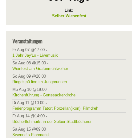
Link:
Selber Wiesenfest
Veranstaltungen
Fr Aug 07 @17:00
-
1 Jahr Jay'Lo - Livemusik
Sa Aug 08 @15:00
-
Weinfest am Grafenmühlweiher
So Aug 09 @20:00
-
Ringelspü live im Jungbrunnen
Mo Aug 10 @19:00
-
Kirchenführung - Gottesackerkirche
Di Aug 11 @10:00
-
Ferienprogramm Tatort Porzellan(ikon): Filmdreh
Fr Aug 14 @14:00
-
Bücherflohmarkt in der Selber Stadtbücherei
Sa Aug 15 @09:00
-
Swenne´s Flohmarkt