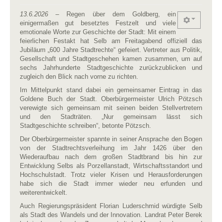
13.6.2026
– Regen über dem Goldberg, ein
einigermaßen gut besetztes Festzelt und viele
emotionale Worte zur Geschichte der Stadt: Mit einem
feierlichen Festakt hat Selb am Freitagabend offiziell das
Jubiläum „600 Jahre Stadtrechte“ gefeiert. Vertreter aus Politik,
Gesellschaft und Stadtgeschehen kamen zusammen, um auf
sechs Jahrhunderte Stadtgeschichte zurückzublicken und
zugleich den Blick nach vorne zu richten.
Im Mittelpunkt stand dabei ein gemeinsamer Eintrag in das
Goldene Buch der Stadt. Oberbürgermeister Ulrich Pötzsch
verewigte sich gemeinsam mit seinen beiden Stellvertretern
und den Stadträten. „Nur gemeinsam lässt sich
Stadtgeschichte schreiben“, betonte Pötzsch.
Der Oberbürgermeister spannte in seiner Ansprache den Bogen
von der Stadtrechtsverleihung im Jahr 1426 über den
Wiederaufbau nach dem großen Stadtbrand bis hin zur
Entwicklung Selbs als Porzellanstadt, Wirtschaftsstandort und
Hochschulstadt. Trotz vieler Krisen und Herausforderungen
habe sich die Stadt immer wieder neu erfunden und
weiterentwickelt.
Auch Regierungspräsident Florian Luderschmid würdigte Selb
als Stadt des Wandels und der Innovation. Landrat Peter Berek