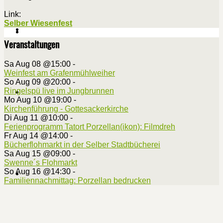
Link:
Selber Wiesenfest
Veranstaltungen
Sa Aug 08 @15:00
-
Weinfest am Grafenmühlweiher
So Aug 09 @20:00
-
Ringelspü live im Jungbrunnen
Mo Aug 10 @19:00
-
Kirchenführung - Gottesackerkirche
Di Aug 11 @10:00
-
Ferienprogramm Tatort Porzellan(ikon): Filmdreh
Fr Aug 14 @14:00
-
Bücherflohmarkt in der Selber Stadtbücherei
Sa Aug 15 @09:00
-
Swenne´s Flohmarkt
So Aug 16 @14:30
-
Familiennachmittag: Porzellan bedrucken