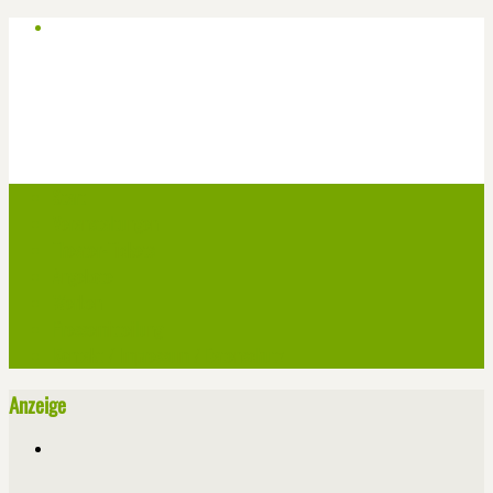
Start
Veranstaltungen
Theater-Tickets
Angebote
Werben
Pressemitteilung
Kontakt / Impressum / Datenschutz
Anzeige