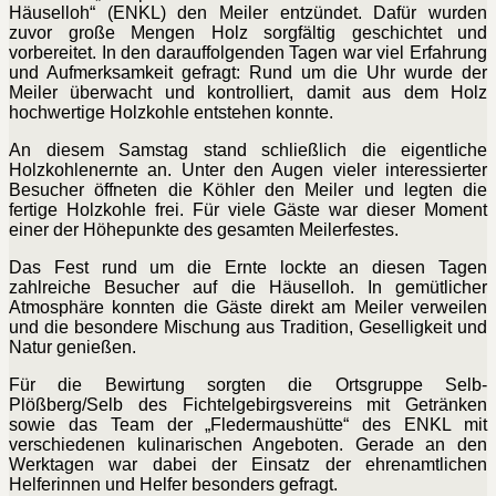
Häuselloh“ (ENKL) den Meiler entzündet. Dafür wurden
zuvor große Mengen Holz sorgfältig geschichtet und
vorbereitet. In den darauffolgenden Tagen war viel Erfahrung
und Aufmerksamkeit gefragt: Rund um die Uhr wurde der
Meiler überwacht und kontrolliert, damit aus dem Holz
hochwertige Holzkohle entstehen konnte.
An diesem Samstag stand schließlich die eigentliche
Holzkohlenernte an. Unter den Augen vieler interessierter
Besucher öffneten die Köhler den Meiler und legten die
fertige Holzkohle frei. Für viele Gäste war dieser Moment
einer der Höhepunkte des gesamten Meilerfestes.
Das Fest rund um die Ernte lockte an diesen Tagen
zahlreiche Besucher auf die Häuselloh. In gemütlicher
Atmosphäre konnten die Gäste direkt am Meiler verweilen
und die besondere Mischung aus Tradition, Geselligkeit und
Natur genießen.
Für die Bewirtung sorgten die Ortsgruppe Selb-
Plößberg/Selb des Fichtelgebirgsvereins mit Getränken
sowie das Team der „Fledermaushütte“ des ENKL mit
verschiedenen kulinarischen Angeboten. Gerade an den
Werktagen war dabei der Einsatz der ehrenamtlichen
Helferinnen und Helfer besonders gefragt.