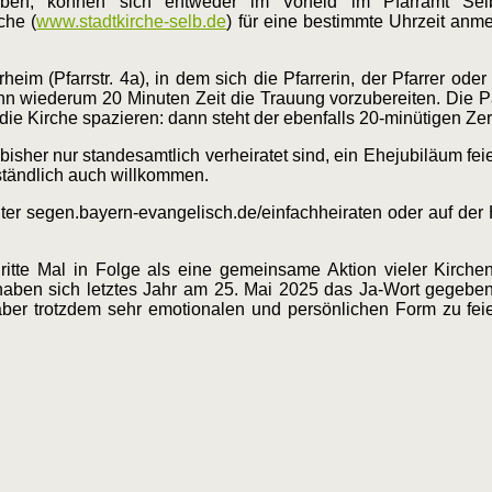
aben, können sich entweder im Vorfeld im Pfarramt Se
che (
www.stadtkirche-selb.de
) für eine bestimmte Uhrzeit an
eim (Pfarrstr. 4a), in dem sich die Pfarrerin, der Pfarrer ode
nn wiederum 20 Minuten Zeit die Trauung vorzubereiten. Die P
die Kirche spazieren: dann steht der ebenfalls 20-minütigen Z
e bisher nur standesamtlich verheiratet sind, ein Ehejubiläum f
ständlich auch willkommen.
nter segen.bayern-evangelisch.de/einfachheiraten oder auf de
 dritte Mal in Folge als eine gemeinsame Aktion vieler Kirc
aben sich letztes Jahr am 25. Mai 2025 das Ja-Wort gegeben. 
 aber trotzdem sehr emotionalen und persönlichen Form zu fei