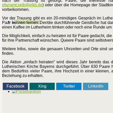
nach der Trauung ist gesorgt. Paare, die Interesse h
pfarramt.selb@elkb.de
) oder über die Homepage der Stadtkir
vorbeikommen.
Vor der Trauung gibt es ein 20-minütiges Gespräch im Lutherh
Paar kennen lernen. Der/die durchführende Geistliche hat da
einen Kaffee im Lutherheim trinken oder noch eine Runde um 
Die Möglichkeit, einfach zu heiraten ist für Paare gedacht, di
für ihre Partnerschaft wünschen. Queere Paare sind selbstver
Weitere Infos, sowie die genauen Uhrzeiten und Orte sind u
finden.
Die Aktion „einfach heiraten“ wird dieses Jahr bereits das
Lutherischen Kirche Bayerns durchgeführt. Über 630 Paare h
dem Bedürfnis vieler Paare, ihre Hochzeit in einer kleinen,
Beziehung zu erhalten.
Facebook
Xing
Twitter
LinkedIn