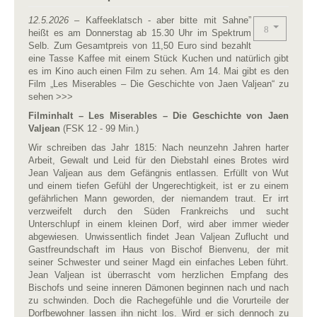
12.5.2026
– Kaffeeklatsch - aber bitte mit Sahne”
heißt es am Donnerstag ab 15.30 Uhr im Spektrum
Selb. Zum Gesamtpreis von 11,50 Euro sind bezahlt
eine Tasse Kaffee mit einem Stück Kuchen und natürlich gibt
es im Kino auch einen Film zu sehen. Am 14. Mai gibt es den
Film „Les Miserables – Die Geschichte von Jaen Valjean“ zu
sehen >>>
Filminhalt – Les Miserables – Die Geschichte von Jaen
Valjean
(FSK 12 - 99 Min.)
Wir schreiben das Jahr 1815: Nach neunzehn Jahren harter
Arbeit, Gewalt und Leid für den Diebstahl eines Brotes wird
Jean Valjean aus dem Gefängnis entlassen. Erfüllt von Wut
und einem tiefen Gefühl der Ungerechtigkeit, ist er zu einem
gefährlichen Mann geworden, der niemandem traut. Er irrt
verzweifelt durch den Süden Frankreichs und sucht
Unterschlupf in einem kleinen Dorf, wird aber immer wieder
abgewiesen. Unwissentlich findet Jean Valjean Zuflucht und
Gastfreundschaft im Haus von Bischof Bienvenu, der mit
seiner Schwester und seiner Magd ein einfaches Leben führt.
Jean Valjean ist überrascht vom herzlichen Empfang des
Bischofs und seine inneren Dämonen beginnen nach und nach
zu schwinden. Doch die Rachegefühle und die Vorurteile der
Dorfbewohner lassen ihn nicht los. Wird er sich dennoch zu