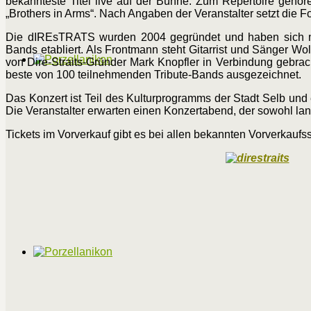
bekannteste Titel live auf der Bühne. Zum Repertoire gehöre
„Brothers in Arms“. Nach Angaben der Veranstalter setzt die F
Die dIREsTRATS wurden 2004 gegründet und haben sich mit 
Bands etabliert. Als Frontmann steht Gitarrist und Sänger Wo
von Dire-Straits-Gründer Mark Knopfler in Verbindung gebra
beste von 100 teilnehmenden Tribute-Bands ausgezeichnet.
Das Konzert ist Teil des Kulturprogramms der Stadt Selb un
Die Veranstalter erwarten einen Konzertabend, der sowohl lang
Tickets im Vorverkauf gibt es bei allen bekannten Vorverkauf