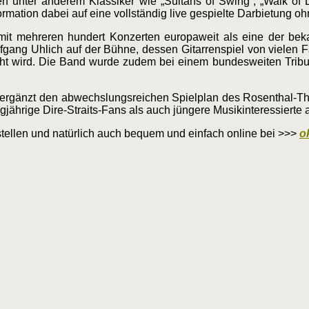
n unter anderem Klassiker wie „Sultans of Swing“, „Walk of L
ormation dabei auf eine vollständig live gespielte Darbietung 
mehreren hundert Konzerten europaweit als eine der bekann
lfgang Uhlich auf der Bühne, dessen Gitarrenspiel von vielen 
cht wird. Die Band wurde zudem bei einem bundesweiten Tribu
d ergänzt den abwechslungsreichen Spielplan des Rosenthal-Th
jährige Dire-Straits-Fans als auch jüngere Musikinteressierte 
sstellen und natürlich auch bequem und einfach online bei >>>
o