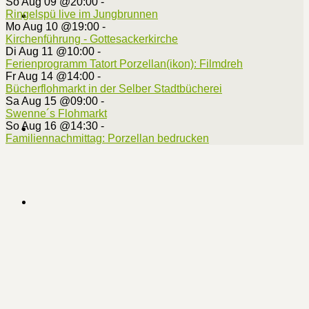
So Aug 09 @20:00
-
Ringelspü live im Jungbrunnen
Mo Aug 10 @19:00
-
Kirchenführung - Gottesackerkirche
Di Aug 11 @10:00
-
Ferienprogramm Tatort Porzellan(ikon): Filmdreh
Fr Aug 14 @14:00
-
Bücherflohmarkt in der Selber Stadtbücherei
Sa Aug 15 @09:00
-
Swenne´s Flohmarkt
So Aug 16 @14:30
-
Familiennachmittag: Porzellan bedrucken