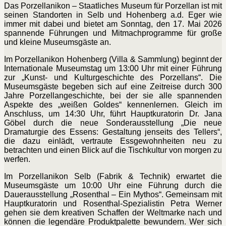
Das Porzellanikon – Staatliches Museum für Porzellan ist mit
seinen Standorten in Selb und Hohenberg a.d. Eger wie
immer mit dabei und bietet am Sonntag, den 17. Mai 2026
spannende Führungen und Mitmachprogramme für große
und kleine Museumsgäste an.
Im Porzellanikon Hohenberg (Villa & Sammlung) beginnt der
Internationale Museumstag um 13:00 Uhr mit einer Führung
zur „Kunst- und Kulturgeschichte des Porzellans“. Die
Museumsgäste begeben sich auf eine Zeitreise durch 300
Jahre Porzellangeschichte, bei der sie alle spannenden
Aspekte des „weißen Goldes“ kennenlernen. Gleich im
Anschluss, um 14:30 Uhr, führt Hauptkuratorin Dr. Jana
Göbel durch die neue Sonderausstellung „Die neue
Dramaturgie des Essens: Gestaltung jenseits des Tellers“,
die dazu einlädt, vertraute Essgewohnheiten neu zu
betrachten und einen Blick auf die Tischkultur von morgen zu
werfen.
Im Porzellanikon Selb (Fabrik & Technik) erwartet die
Museumsgäste um 10:00 Uhr eine Führung durch die
Dauerausstellung „Rosenthal – Ein Mythos“. Gemeinsam mit
Hauptkuratorin und Rosenthal-Spezialistin Petra Werner
gehen sie dem kreativen Schaffen der Weltmarke nach und
können die legendäre Produktpalette bewundern. Wer sich