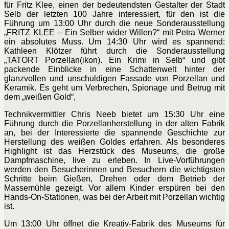
für Fritz Klee, einen der bedeutendsten Gestalter der Stadt
Selb der letzten 100 Jahre interessiert, für den ist die
Führung um 13:00 Uhr durch die neue Sonderausstellung
„FRITZ KLEE – Ein Selber wider Willen?“ mit Petra Werner
ein absolutes Muss. Um 14:30 Uhr wird es spannend:
Kathleen Klötzer führt durch die Sonderausstellung
„TATORT Porzellan(ikon). Ein Krimi in Selb“ und gibt
packende Einblicke in eine Schattenwelt hinter der
glanzvollen und unschuldigen Fassade von Porzellan und
Keramik. Es geht um Verbrechen, Spionage und Betrug mit
dem „weißen Gold“,
Technikvermittler Chris Neeb bietet um 15:30 Uhr eine
Führung durch die Porzellanherstellung in der alten Fabrik
an, bei der Interessierte die spannende Geschichte zur
Herstellung des weißen Goldes erfahren. Als besonderes
Highlight ist das Herzstück des Museums, die große
Dampfmaschine, live zu erleben. In Live-Vorführungen
werden den Besucherinnen und Besuchern die wichtigsten
Schritte beim Gießen, Drehen oder dem Betrieb der
Massemühle gezeigt. Vor allem Kinder erspüren bei den
Hands-On-Stationen, was bei der Arbeit mit Porzellan wichtig
ist.
Um 13:00 Uhr öffnet die Kreativ-Fabrik des Museums für