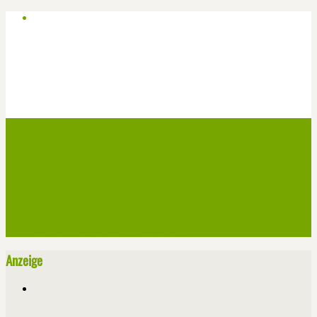
Start
Veranstaltungen
Theater-Tickets
Angebote
Werben
Pressemitteilung
Kontakt / Impressum / Datenschutz
Anzeige