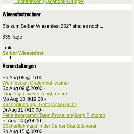
Hochfranken (Facebook-Gruppe)
Wiesenfestrechner
Bis zum Selber Wiesenfest 2027 sind es noch...
335 Tage
Link:
Selber Wiesenfest
Veranstaltungen
Sa Aug 08 @15:00
-
Weinfest am Grafenmühlweiher
So Aug 09 @20:00
-
Ringelspü live im Jungbrunnen
Mo Aug 10 @19:00
-
Kirchenführung - Gottesackerkirche
Di Aug 11 @10:00
-
Ferienprogramm Tatort Porzellan(ikon): Filmdreh
Fr Aug 14 @14:00
-
Bücherflohmarkt in der Selber Stadtbücherei
Sa Aug 15 @09:00
-