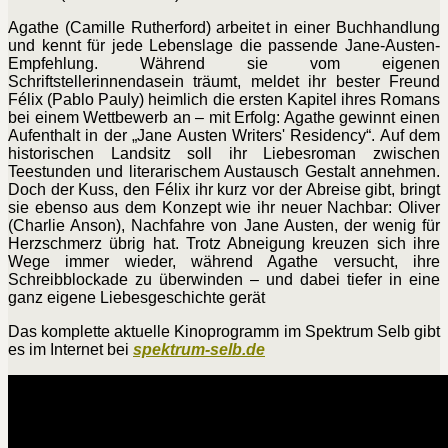
Agathe (Camille Rutherford) arbeitet in einer Buchhandlung
und kennt für jede Lebenslage die passende Jane-Austen-
Empfehlung. Während sie vom eigenen
Schriftstellerinnendasein träumt, meldet ihr bester Freund
Félix (Pablo Pauly) heimlich die ersten Kapitel ihres Romans
bei einem Wettbewerb an – mit Erfolg: Agathe gewinnt einen
Aufenthalt in der „Jane Austen Writers' Residency“. Auf dem
historischen Landsitz soll ihr Liebesroman zwischen
Teestunden und literarischem Austausch Gestalt annehmen.
Doch der Kuss, den Félix ihr kurz vor der Abreise gibt, bringt
sie ebenso aus dem Konzept wie ihr neuer Nachbar: Oliver
(Charlie Anson), Nachfahre von Jane Austen, der wenig für
Herzschmerz übrig hat. Trotz Abneigung kreuzen sich ihre
Wege immer wieder, während Agathe versucht, ihre
Schreibblockade zu überwinden – und dabei tiefer in eine
ganz eigene Liebesgeschichte gerät
Das komplette aktuelle Kinoprogramm im Spektrum Selb gibt
es im Internet bei
spektrum-selb.de