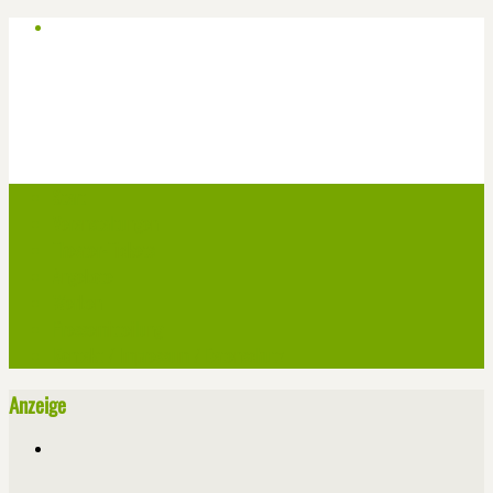
Start
Veranstaltungen
Theater-Tickets
Angebote
Werben
Pressemitteilung
Kontakt / Impressum / Datenschutz
Anzeige