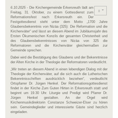
6.10.2025
- Die Kirchengemeinde Erkersreuth lädt am
Freitag, 31. Oktober, zu einem Gottesdienst zum
Reformationsfest nach Erkersreuth ein. Der
Festgottesdienst steht unter dem Motto „1700 Jahre
Glaubensbekenntnis von Nizäa (325): Die Reformation und die
Kirchenväter“ und lässt an diesem Abend im Jubiläumsjahr des
Ersten Ökumenischen Konzils der gesamten Christenheit und
des Glaubensbekenntnisses von Nizäa von 325 die
Reformatoren und die Kirchenväter gleichermaßen zur
Gemeinde sprechen.
Dabei wird die Bestätigung des Glaubens und der Bekenntnisse
der Alten Kirche in der Theologie der Reformatoren verdeutlicht.
„Wir treten an diesem Abend in einen lebendigen Dialog mit der
Theologie der Kirchenväter, auf die sich auch die Lutherischen
Bekenntnisschriften ausdrücklich beziehen“, verdeutlicht
Ortspfarrer Dr. Jürgen Henkel. Der Reformationsgottesdienst
findet in der Kirche Zum Guten Hirten in Erkersreuth statt und
beginnt um 19.30 Uhr. Liturgie und Predigt wird Pfarrer Dr.
Jürgen Henkel gestalten. An der Orgel wird
Kirchenmusikdirektorin Constanze Schweizer-Elser zu hören
sein. Gemeindeglieder und interessierte Gäste sind herzlich
eingeladen.