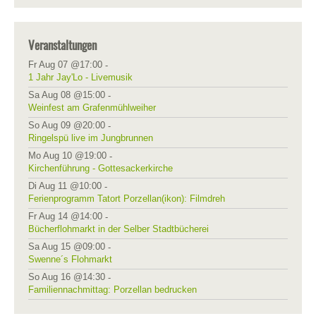
Veranstaltungen
Fr Aug 07 @17:00
-
1 Jahr Jay'Lo - Livemusik
Sa Aug 08 @15:00
-
Weinfest am Grafenmühlweiher
So Aug 09 @20:00
-
Ringelspü live im Jungbrunnen
Mo Aug 10 @19:00
-
Kirchenführung - Gottesackerkirche
Di Aug 11 @10:00
-
Ferienprogramm Tatort Porzellan(ikon): Filmdreh
Fr Aug 14 @14:00
-
Bücherflohmarkt in der Selber Stadtbücherei
Sa Aug 15 @09:00
-
Swenne´s Flohmarkt
So Aug 16 @14:30
-
Familiennachmittag: Porzellan bedrucken