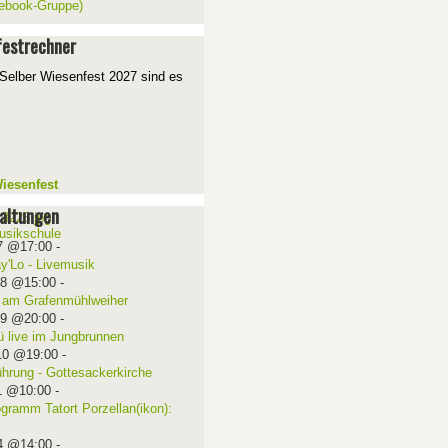
ebook-Gruppe)
estrechner
Selber Wiesenfest 2027 sind es
iesenfest
altungen
7 @17:00
-
ay'Lo - Livemusik
08 @15:00
-
 am Grafenmühlweiher
09 @20:00
-
ü live im Jungbrunnen
10 @19:00
-
ührung - Gottesackerkirche
1 @10:00
-
ogramm Tatort Porzellan(ikon):
4 @14:00
-