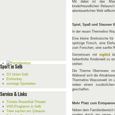
Mit dabei ist das Mask
kinderfreundlichen Relaunc
abenteuerlichen Welt willko
Spiel, Spaß und Staunen f
In der neuen Thermelino Wass
Eine kleine Breitrutsche für
spritzige Frosch, eine Elef
zum Forschen, eine sanfte W
Gemeinsam mit
sigikid
l
farbenfrohe Kinderwelt zu 
stehen.
Sport in Selb
Die Therme Obernsees verb
SV Union Selb
Während sich die Attraktion
Eishockey
Thermelino Wasserwelt im u
sonstige Sportarten
neben einem zusätzliche
geschaffen.
Service & Links
Tickets Rosenthal-Theater
Mehr Platz zum Entspanne
VHS-Programm in Selb
Neben dem Familienbereich h
Tiere suchen ein Zuhause
wurden durch ein neues, 