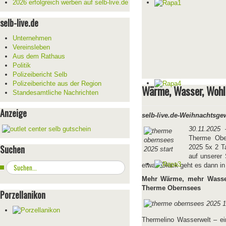
2026 erfolgreich werben auf selb-live.de
selb-live.de
Unternehmen
Vereinsleben
Aus dem Rathaus
Politik
Polizeibericht Selb
Polizeiberichte aus der Region
Wärme, Wasser, Wohl
Standesamtliche Nachrichten
Anzeige
selb-live.de-Weihnachtsge
30.11.2025
–
Therme Obe
Suchen
2025 5x 2 T
auf unserer
Suchen
etwas Glück geht es dann in
...
Mehr Wärme, mehr Wasser
Therme Obernsees
Porzellanikon
Thermelino Wasserwelt – ein