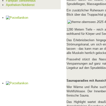
Fahrplan Seniorenbus
Sprudelliegen, Massagedüse
Apotheken-Notdienst
Ein zusätzlicher Ruheraum s
Blick über das Truppachtal 
1280 Metern Tiefe – reich a
wohltuend für Körper und See
Das Erlebnisbecken hingege
Strömungskanal, um sich ein
lassen - das kann man an 
alle Muskeln herrlich gelocke
Prasselnd stürzt das Nas
Verspannungen auf ganz nat
Liegekur auf den Sprudeldü
Saunaparadies mit Aussic
Wer Wärme und Ruhe sucht,
Wohlfühloase. Der Innenber
finnische Sauna.
Das Highlight wartet drau