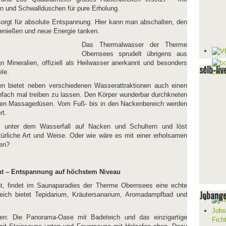
n und Schwallduschen für pure Erholung.
orgt für absolute Entspannung. Hier kann man abschalten, den
genießen und neue Energie tanken.
Das Thermalwasser der Therme
Obernsees sprudelt übrigens aus
n Mineralien, offiziell als Heilwasser anerkannt und besonders
selb-liv
le.
n bietet neben verschiedenen Wasserattraktionen auch einen
fach mal treiben zu lassen. Den Körper wunderbar durchkneten
den Massagedüsen. Vom Fuß- bis in den Nackenbereich werden
rt.
s unter dem Wasserfall auf Nacken und Schultern und löst
ürliche Art und Weise. Oder wie wäre es mit einer erholsamen
sen?
ht – Entspannung auf höchstem Niveau
 findet im Saunaparadies der Therme Obernsees eine echte
Jobang
eich bietet Tepidarium, Kräutersanarium, Aromadampfbad und
Jobs
ßen: Die Panorama-Oase mit Badeteich und das einzigartige
Fich