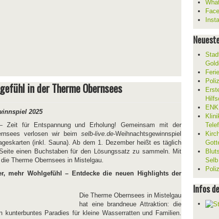
What
Fac
Inst
Neueste
Stad
Gold
Feri
Poli
gefühl in der Therme Obernsees
Erst
Hilf
ENKL
winnspiel 2025
Klin
 Zeit für Entspannung und Erholung! Gemeinsam mit der
Tele
rnsees verlosen wir beim
selb-live.de
-Weihnachtsgewinnspiel
Kirc
ageskarten (inkl. Sauna). Ab dem 1. Dezember heißt es täglich
Gott
 Seite einen Buchstaben für den Lösungssatz zu sammeln. Mit
Blut
 die Therme Obernsees in Mistelgau.
Selb
Poli
, mehr Wohlgefühl – Entdecke die neuen Highlights der
Infos d
Die Therme Obernsees in Mistelgau
hat eine brandneue Attraktion: die
 kunterbuntes Paradies für kleine Wasserratten und Familien.