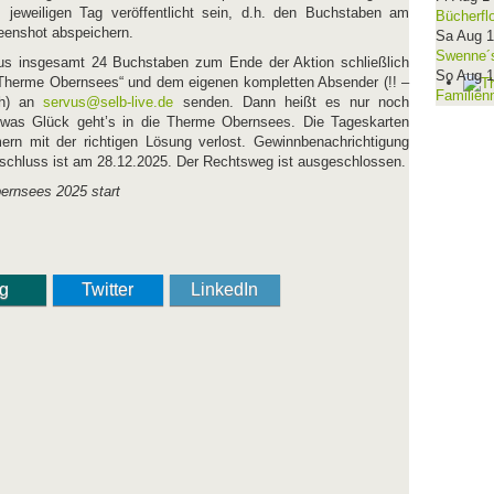
jeweiligen Tag veröffentlicht sein, d.h. den Buchstaben am
Bücherfl
reenshot abspeichern.
Sa Aug 
Swenne´s
us insgesamt 24 Buchstaben zum Ende der Aktion schließlich
So Aug 
„Therme Obernsees“ und dem eigenen kompletten Absender (!! –
Familien
ch) an
servus@selb-live.de
senden. Dann heißt es nur noch
was Glück geht’s in die Therme Obernsees. Die Tageskarten
ern mit der richtigen Lösung verlost. Gewinnbenachrichtigung
meschluss ist am 28.12.2025. Der Rechtsweg ist ausgeschlossen.
ng
Twitter
LinkedIn