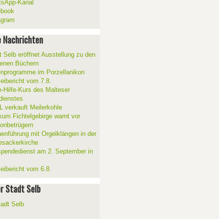
sApp-Kanal
ebook
agram
 Nachrichten
t Selb eröffnet Ausstellung zu den
enen Büchern
enprogramme im Porzellanikon
zeibericht vom 7.8.
e-Hilfe-Kurs des Malteser
sdienstes
 verkauft Meilerkohle
ikum Fichtelgebirge warnt vor
fonbetrügern
henführung mit Orgelklängen in der
esackerkirche
spendedienst am 2. September in
zeibericht vom 6.8.
er Stadt Selb