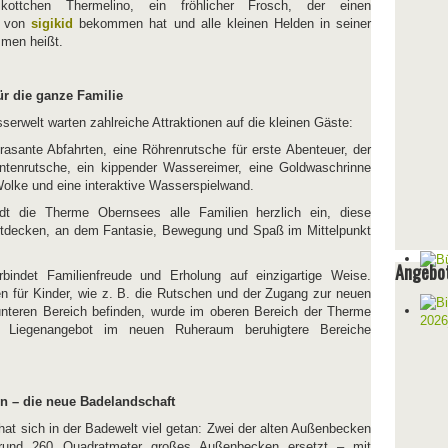
ottchen Thermelino, ein fröhlicher Frosch, der einen
h von
sigikid
bekommen hat und alle kleinen Helden in seiner
mmen heißt.
ür die ganze Familie
erwelt warten zahlreiche Attraktionen auf die kleinen Gäste:
 rasante Abfahrten, eine Röhrenrutsche für erste Abenteuer, der
antenrutsche, ein kippender Wassereimer, eine Goldwaschrinne
olke und eine interaktive Wasserspielwand.
ädt die Therme Obernsees alle Familien herzlich ein, diese
entdecken, an dem Fantasie, Bewegung und Spaß im Mittelpunkt
Angebot
indet Familienfreude und Erholung auf einzigartige Weise.
en für Kinder, wie z. B. die Rutschen und der Zugang zur neuen
nteren Bereich befinden, wurde im oberen Bereich der Therme
n Liegenangebot im neuen Ruheraum beruhigtere Bereiche
n – die neue Badelandschaft
at sich in der Badewelt viel getan: Zwei der alten Außenbecken
rund 260 Quadratmeter großes Außenbecken ersetzt – mit