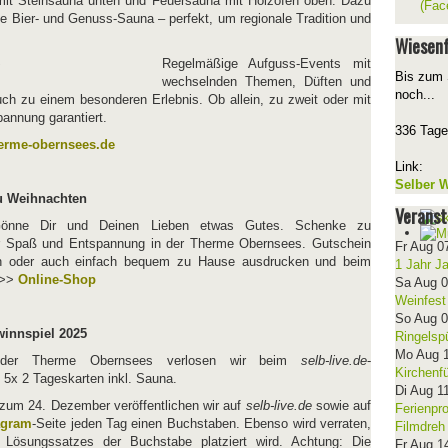
it Steinsauna unten und Feuersauna mit Holzofen oben. Dazu
(Fac
he Bier- und Genuss-Sauna – perfekt, um regionale Tradition und
Wiesenf
Regelmäßige Aufguss-Events mit
Bis zum 
wechselnden Themen, Düften und
noch...
h zu einem besonderen Erlebnis. Ob allein, zu zweit oder mit
pannung garantiert.
336 Tage
erme-obernsees.de
Link:
Selber W
u Weihnachten
Veranst
Gönne Dir und Deinen Lieben etwas Gutes. Schenke zu
r Spaß und Entspannung in der Therme Obernsees. Gutschein
Fr Aug 0
en oder auch einfach bequem zu Hause ausdrucken und beim
1 Jahr J
>>>
Online-Shop
Sa Aug 
Weinfest
So Aug 
innspiel 2025
Ringelsp
Mo Aug 
 der Therme Obernsees verlosen wir beim
selb-live.de
-
Kirchenf
5x 2 Tageskarten inkl. Sauna.
Di Aug 1
s zum 24. Dezember veröffentlichen wir auf
selb-live.de
sowie auf
Ferienpr
agram
-Seite jeden Tag einen Buchstaben. Ebenso wird verraten,
Filmdreh
 Lösungssatzes der Buchstabe platziert wird. Achtung: Die
Fr Aug 1