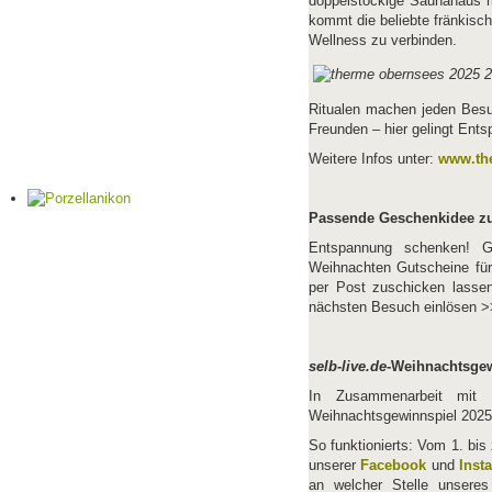
doppelstöckige Saunahaus m
kommt die beliebte fränkisc
Wellness zu verbinden.
Ritualen machen jeden Besuc
Freunden – hier gelingt Ents
Weitere Infos unter:
www.th
Passende Geschenkidee z
Entspannung schenken! 
Weihnachten Gutscheine fü
per Post zuschicken lass
nächsten Besuch einlösen 
selb-live.de
-Weihnachtsgew
In Zusammenarbeit mit
Weihnachtsgewinnspiel 2025 
So funktionierts: Vom 1. bi
unserer
Facebook
und
Inst
an welcher Stelle unseres