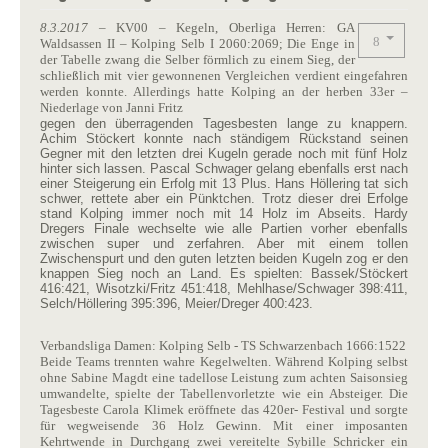
8.3.2017
– KV00 – Kegeln, Oberliga Herren: GA
Waldsassen II – Kolping Selb I 2060:2069; Die Enge in
der Tabelle zwang die Selber förmlich zu einem Sieg, der
schließlich mit vier gewonnenen Vergleichen verdient eingefahren
werden konnte. Allerdings hatte Kolping an der herben 33er –
Niederlage von Janni Fritz
gegen den überragenden Tagesbesten lange zu knappern.
Achim Stöckert konnte nach ständigem Rückstand seinen
Gegner mit den letzten drei Kugeln gerade noch mit fünf Holz
hinter sich lassen. Pascal Schwager gelang ebenfalls erst nach
einer Steigerung ein Erfolg mit 13 Plus. Hans Höllering tat sich
schwer, rettete aber ein Pünktchen. Trotz dieser drei Erfolge
stand Kolping immer noch mit 14 Holz im Abseits. Hardy
Dregers Finale wechselte wie alle Partien vorher ebenfalls
zwischen super und zerfahren. Aber mit einem tollen
Zwischenspurt und den guten letzten beiden Kugeln zog er den
knappen Sieg noch an Land. Es spielten: Bassek/Stöckert
416:421, Wisotzki/Fritz 451:418, Mehlhase/Schwager 398:411,
Selch/Höllering 395:396, Meier/Dreger 400:423.
Verbandsliga Damen: Kolping Selb - TS Schwarzenbach 1666:1522
Beide Teams trennten wahre Kegelwelten. Während Kolping selbst
ohne Sabine Magdt eine tadellose Leistung zum achten Saisonsieg
umwandelte, spielte der Tabellenvorletzte wie ein Absteiger. Die
Tagesbeste Carola Klimek eröffnete das 420er- Festival und sorgte
für wegweisende 36 Holz Gewinn. Mit einer imposanten
Kehrtwende in Durchgang zwei vereitelte Sybille Schricker ein