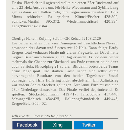
Fiasko. Plötzlich toll agierend stellte sie einen 27er Rückstand auf
eine 23 Holz Ausbeute um. Für Heike Wiedemann und Sybille Lang
gab es dann kein Halten mehr, ihre Gegnerinnen mussten 85 Holz
Minus schlucken. Es spielten: Klimek/Fischer 428:392,
Schricker/Martini 395:372, Wiedemann/Grässel 420:394,
Lang/Prucker 423:364.
Oberliga Herren: Kolping Selb I - GH Rehau I 2108:2129
Die Selber spielten über vier Paarungen auf beachtlichem Niveau,
gewannen drei davon und führten mit 12 Holz. Dann folgte Hardy
Dregers total verhautes Finale mit vielen Fragezeichen. Dabei hatte
Gegner Beier auch keinen guten Tag erwischt. Er bot dem Selber
mehrmals die Chance zur Oberhand, am Ende trennten beide dann
doch 33 Holz, für Kolping 21 zu viel. Bis dahin boten beide Teams
prima Kegelsport. Die starken Gäste ließen sich selbst durch
hervorragende Resultate von den beiden Tagesbesten Pascal
Schwager und Hans Höllering nicht abschütteln. Ein Auftaktsieg
war zudem Achim Stöckert gelungen. Nur Janni Fritz musste eine
23er Niederlage einstecken. Das Finale verlief deprimierend. Es
spielten: Stöckert/Löhrmann 419:417, Fritz/Scholz 417:440,
Schwager/Robisch 454:425, Höllering/Wunderlich 449:445,
Dreger/Beier 369:402.
selb-live.de – Presseinfo Kolping Selb
Facebook
Xing
Twitter