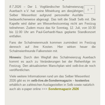
8.7.2026
– Der 1. Vogtländischer Schalmeienzug
Auerbach e.V. hat seine Mitwirkung am diesjährigen
Selber Wiesenfest aufgrund personeller Ausfälle
bedauerlicherweise abgesagt. Das teilt die Stadt Selb mit. Die
Kapelle wird daher am Wiesenfestsonntag nicht am Festzug
teilnehmen. Zudem muss das für Sonntag, 12. Juli, von 10:30
bis 11:00 Uhr am Paul-Gerhardt-Haus geplante Standkonzert
entfallen.
Fans der Schalmeienmusik kommen zumindest im Festzug
dennoch auf ihre Kosten. Hier wirken heuer die
Schalmeienfreunde Falkenstein mit.
Hinweis
: Durch den Wegfall des Schalmeienzug Auerbach
kommt es auch zu Veränderungen bei der Reihenfolge im
Festzug. Den aktualisierten Marschplan wird
selb-live.de
noch
veröffentlichen.
Viele weitere Informationen rund um das Selber Wiesenfest
2026 gibt es im
selb-live.de
-Sondermagazin
–
kostenlos
erhältlich an zahlreichen Auslagestellen in Selb sowie natürlich
auch als e-paper online >>>
Sondermagazin 2026