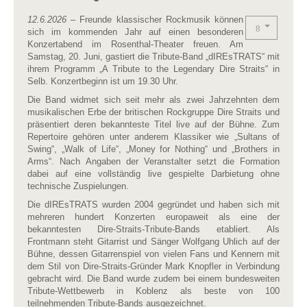
12.6.2026
– Freunde klassischer Rockmusik können
sich im kommenden Jahr auf einen besonderen
Konzertabend im Rosenthal-Theater freuen. Am
Samstag, 20. Juni, gastiert die Tribute-Band „dIREsTRATS“ mit
ihrem Programm „A Tribute to the Legendary Dire Straits“ in
Selb. Konzertbeginn ist um 19.30 Uhr.
Die Band widmet sich seit mehr als zwei Jahrzehnten dem
musikalischen Erbe der britischen Rockgruppe Dire Straits und
präsentiert deren bekannteste Titel live auf der Bühne. Zum
Repertoire gehören unter anderem Klassiker wie „Sultans of
Swing“, „Walk of Life“, „Money for Nothing“ und „Brothers in
Arms“. Nach Angaben der Veranstalter setzt die Formation
dabei auf eine vollständig live gespielte Darbietung ohne
technische Zuspielungen.
Die dIREsTRATS wurden 2004 gegründet und haben sich mit
mehreren hundert Konzerten europaweit als eine der
bekanntesten Dire-Straits-Tribute-Bands etabliert. Als
Frontmann steht Gitarrist und Sänger Wolfgang Uhlich auf der
Bühne, dessen Gitarrenspiel von vielen Fans und Kennern mit
dem Stil von Dire-Straits-Gründer Mark Knopfler in Verbindung
gebracht wird. Die Band wurde zudem bei einem bundesweiten
Tribute-Wettbewerb in Koblenz als beste von 100
teilnehmenden Tribute-Bands ausgezeichnet.