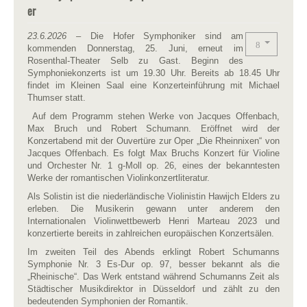
er
23.6.2026
– Die Hofer Symphoniker sind am
kommenden Donnerstag, 25. Juni, erneut im
Rosenthal-Theater Selb zu Gast. Beginn des
Symphoniekonzerts ist um 19.30 Uhr. Bereits ab 18.45 Uhr
findet im Kleinen Saal eine Konzerteinführung mit Michael
Thumser statt.
Auf dem Programm stehen Werke von Jacques Offenbach,
Max Bruch und Robert Schumann. Eröffnet wird der
Konzertabend mit der Ouvertüre zur Oper „Die Rheinnixen“ von
Jacques Offenbach. Es folgt Max Bruchs Konzert für Violine
und Orchester Nr. 1 g-Moll op. 26, eines der bekanntesten
Werke der romantischen Violinkonzertliteratur.
Als Solistin ist die niederländische Violinistin Hawijch Elders zu
erleben. Die Musikerin gewann unter anderem den
Internationalen Violinwettbewerb Henri Marteau 2023 und
konzertierte bereits in zahlreichen europäischen Konzertsälen.
Im zweiten Teil des Abends erklingt Robert Schumanns
Symphonie Nr. 3 Es-Dur op. 97, besser bekannt als die
„Rheinische“. Das Werk entstand während Schumanns Zeit als
Städtischer Musikdirektor in Düsseldorf und zählt zu den
bedeutenden Symphonien der Romantik.