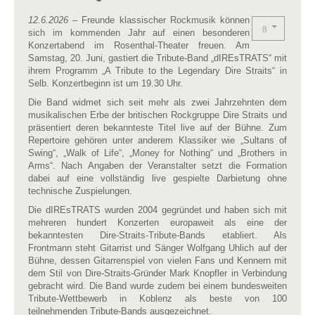
12.6.2026
– Freunde klassischer Rockmusik können
sich im kommenden Jahr auf einen besonderen
Konzertabend im Rosenthal-Theater freuen. Am
Samstag, 20. Juni, gastiert die Tribute-Band „dIREsTRATS“ mit
ihrem Programm „A Tribute to the Legendary Dire Straits“ in
Selb. Konzertbeginn ist um 19.30 Uhr.
Die Band widmet sich seit mehr als zwei Jahrzehnten dem
musikalischen Erbe der britischen Rockgruppe Dire Straits und
präsentiert deren bekannteste Titel live auf der Bühne. Zum
Repertoire gehören unter anderem Klassiker wie „Sultans of
Swing“, „Walk of Life“, „Money for Nothing“ und „Brothers in
Arms“. Nach Angaben der Veranstalter setzt die Formation
dabei auf eine vollständig live gespielte Darbietung ohne
technische Zuspielungen.
Die dIREsTRATS wurden 2004 gegründet und haben sich mit
mehreren hundert Konzerten europaweit als eine der
bekanntesten Dire-Straits-Tribute-Bands etabliert. Als
Frontmann steht Gitarrist und Sänger Wolfgang Uhlich auf der
Bühne, dessen Gitarrenspiel von vielen Fans und Kennern mit
dem Stil von Dire-Straits-Gründer Mark Knopfler in Verbindung
gebracht wird. Die Band wurde zudem bei einem bundesweiten
Tribute-Wettbewerb in Koblenz als beste von 100
teilnehmenden Tribute-Bands ausgezeichnet.