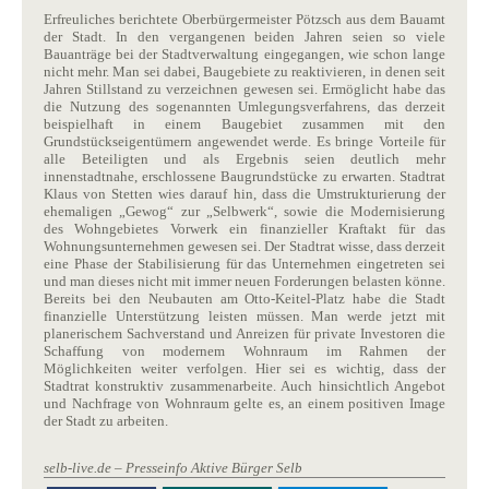
Erfreuliches berichtete Oberbürgermeister Pötzsch aus dem Bauamt
der Stadt. In den vergangenen beiden Jahren seien so viele
Bauanträge bei der Stadtverwaltung eingegangen, wie schon lange
nicht mehr. Man sei dabei, Baugebiete zu reaktivieren, in denen seit
Jahren Stillstand zu verzeichnen gewesen sei. Ermöglicht habe das
die Nutzung des sogenannten Umlegungsverfahrens, das derzeit
beispielhaft in einem Baugebiet zusammen mit den
Grundstückseigentümern angewendet werde. Es bringe Vorteile für
alle Beteiligten und als Ergebnis seien deutlich mehr
innenstadtnahe, erschlossene Baugrundstücke zu erwarten. Stadtrat
Klaus von Stetten wies darauf hin, dass die Umstrukturierung der
ehemaligen „Gewog“ zur „Selbwerk“, sowie die Modernisierung
des Wohngebietes Vorwerk ein finanzieller Kraftakt für das
Wohnungsunternehmen gewesen sei. Der Stadtrat wisse, dass derzeit
eine Phase der Stabilisierung für das Unternehmen eingetreten sei
und man dieses nicht mit immer neuen Forderungen belasten könne.
Bereits bei den Neubauten am Otto-Keitel-Platz habe die Stadt
finanzielle Unterstützung leisten müssen. Man werde jetzt mit
planerischem Sachverstand und Anreizen für private Investoren die
Schaffung von modernem Wohnraum im Rahmen der
Möglichkeiten weiter verfolgen. Hier sei es wichtig, dass der
Stadtrat konstruktiv zusammenarbeite. Auch hinsichtlich Angebot
und Nachfrage von Wohnraum gelte es, an einem positiven Image
der Stadt zu arbeiten.
selb-live.de – Presseinfo Aktive Bürger Selb