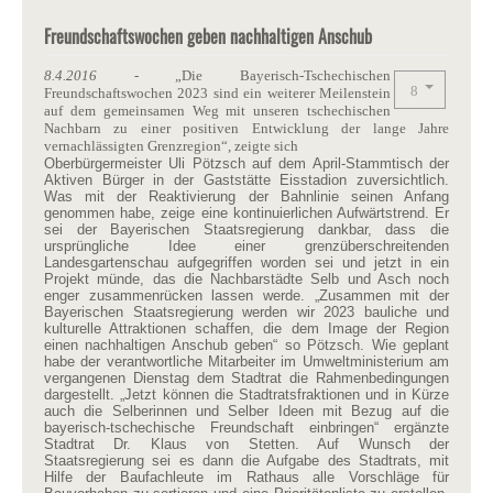
Freundschaftswochen geben nachhaltigen Anschub
8.4.2016
- „Die Bayerisch-Tschechischen
Freundschaftswochen 2023 sind ein weiterer Meilenstein
auf dem gemeinsamen Weg mit unseren tschechischen
Nachbarn zu einer positiven Entwicklung der lange Jahre
vernachlässigten Grenzregion“, zeigte sich
Oberbürgermeister Uli Pötzsch auf dem April-Stammtisch der
Aktiven Bürger in der Gaststätte Eisstadion zuversichtlich.
Was mit der Reaktivierung der Bahnlinie seinen Anfang
genommen habe, zeige eine kontinuierlichen Aufwärtstrend. Er
sei der Bayerischen Staatsregierung dankbar, dass die
ursprüngliche Idee einer grenzüberschreitenden
Landesgartenschau aufgegriffen worden sei und jetzt in ein
Projekt münde, das die Nachbarstädte Selb und Asch noch
enger zusammenrücken lassen werde. „Zusammen mit der
Bayerischen Staatsregierung werden wir 2023 bauliche und
kulturelle Attraktionen schaffen, die dem Image der Region
einen nachhaltigen Anschub geben“ so Pötzsch. Wie geplant
habe der verantwortliche Mitarbeiter im Umweltministerium am
vergangenen Dienstag dem Stadtrat die Rahmenbedingungen
dargestellt. „Jetzt können die Stadtratsfraktionen und in Kürze
auch die Selberinnen und Selber Ideen mit Bezug auf die
bayerisch-tschechische Freundschaft einbringen“ ergänzte
Stadtrat Dr. Klaus von Stetten. Auf Wunsch der
Staatsregierung sei es dann die Aufgabe des Stadtrats, mit
Hilfe der Baufachleute im Rathaus alle Vorschläge für