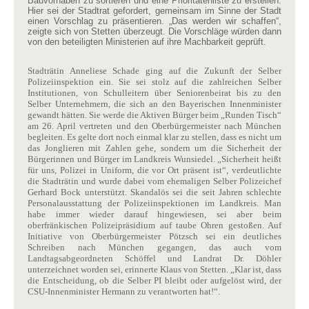
Bauvorhaben zu sortieren und eine Prioritätenliste zu erstellen.
Hier sei der Stadtrat gefordert, gemeinsam im Sinne der Stadt
einen Vorschlag zu präsentieren. „Das werden wir schaffen“,
zeigte sich von Stetten überzeugt. Die Vorschläge würden dann
von den beteiligten Ministerien auf ihre Machbarkeit geprüft.
Stadträtin Anneliese Schade ging auf die Zukunft der Selber
Polizeiinspektion ein. Sie sei stolz auf die zahlreichen Selber
Institutionen, von Schulleitern über Seniorenbeirat bis zu den
Selber Unternehmern, die sich an den Bayerischen Innenminister
gewandt hätten. Sie werde die Aktiven Bürger beim „Runden Tisch“
am 26. April vertreten und den Oberbürgermeister nach München
begleiten. Es gelte dort noch einmal klar zu stellen, dass es nicht um
das Jonglieren mit Zahlen gehe, sondern um die Sicherheit der
Bürgerinnen und Bürger im Landkreis Wunsiedel. „Sicherheit heißt
für uns, Polizei in Uniform, die vor Ort präsent ist“, verdeutlichte
die Stadträtin und wurde dabei vom ehemaligen Selber Polizeichef
Gerhard Bock unterstützt. Skandalös sei die seit Jahren schlechte
Personalausstattung der Polizeiinspektionen im Landkreis. Man
habe immer wieder darauf hingewiesen, sei aber beim
oberfränkischen Polizeipräsidium auf taube Ohren gestoßen. Auf
Initiative von Oberbürgermeister Pötzsch sei ein deutliches
Schreiben nach München gegangen, das auch vom
Landtagsabgeordneten Schöffel und Landrat Dr. Döhler
unterzeichnet worden sei, erinnerte Klaus von Stetten. „Klar ist, dass
die Entscheidung, ob die Selber PI bleibt oder aufgelöst wird, der
CSU-Innenminister Hermann zu verantworten hat!“.