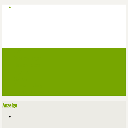
Start
Veranstaltungen
Theater-Tickets
Angebote
Werben
Pressemitteilung
Kontakt / Impressum / Datenschutz
Anzeige